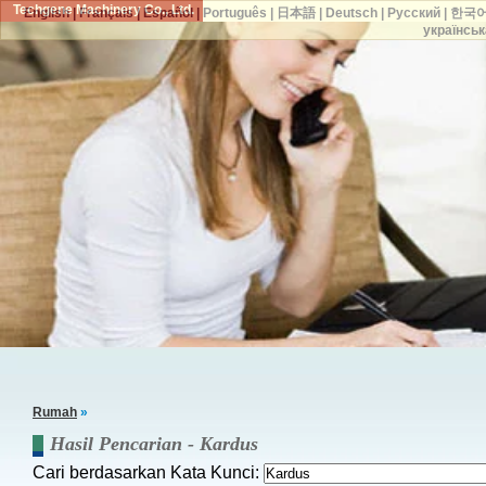
Techgene Machinery Co., Ltd.
English
|
Français
|
Español
|
Português
|
日本語
|
Deutsch
|
Русский
|
한국
українськ
Rumah
»
Hasil Pencarian -
Kardus
Cari berdasarkan Kata Kunci: