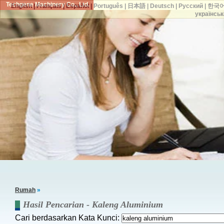
Techgene Machinery Co., Ltd.
English
|
Français
|
Español
|
Português
|
日本語
|
Deutsch
|
Русский
|
한국
українськ
Rumah
»
Hasil Pencarian -
Kaleng Aluminium
Cari berdasarkan Kata Kunci: