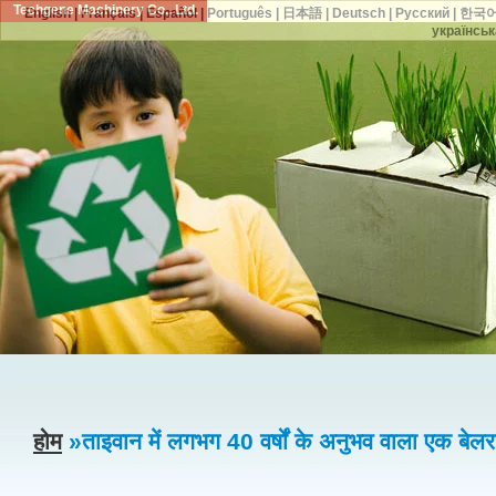
Techgene Machinery Co., Ltd.
English
|
Français
|
Español
|
Português
|
日本語
|
Deutsch
|
Русский
|
한국
українськ
होम
»ताइवान में लगभग 40 वर्षों के अनुभव वाला एक बेलर 