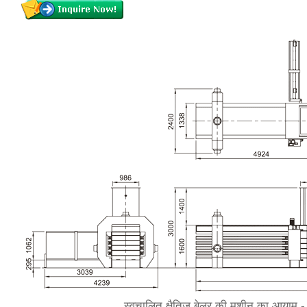
स्वचालित क्षैतिज बेलर की मशीन का आयाम -