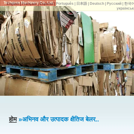
Techgene Machinery Co., Ltd.
English
|
Français
|
Español
|
Português
|
日本語
|
Deutsch
|
Русский
|
한국
українськ
होम
»अभिनव और उत्पादक क्षैतिज बेलर..