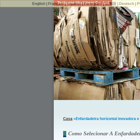
Techgene Machinery Co., Ltd.
English
|
Français
|
Español
|
Português
|
日本語
|
Deutsch
|
Р
Casa
»Enfardadeira horizontal inovadora e 
Como Selecionar A Enfardadei