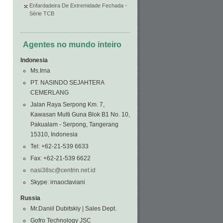
Enfardadeira De Extremidade Fechada -
Série TCB
Agentes no mundo inteiro
Indonesia
Ms.Irna
PT. NASINDO SEJAHTERA
CEMERLANG
Jalan Raya Serpong Km. 7,
Kawasan Multi Guna Blok B1 No. 10,
Pakualam - Serpong, Tangerang
15310, Indonesia
Tel: +62-21-539 6633
Fax: +62-21-539 6622
nasi38sc@centrin.net.id
Skype: irnaoctaviani
Russia
Mr.Daniil Dubitskiy | Sales Dept.
Gofro Technology JSC