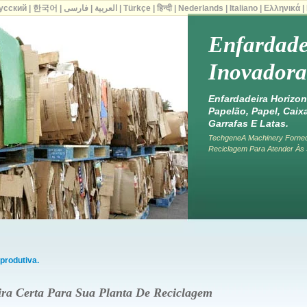
усский
|
한국어
|
فارسی
|
العربية
|
Türkçe
|
हिन्दी
|
Nederlands
|
Italiano
|
Ελληνικά
|
Enfardade
Inovadora
Enfardadeira Horizont
Papelão, Papel, Caix
Garrafas E Latas.
TechgeneA Machinery Fornec
Reciclagem Para Atender Às
produtiva.
ra Certa Para Sua Planta De Reciclagem