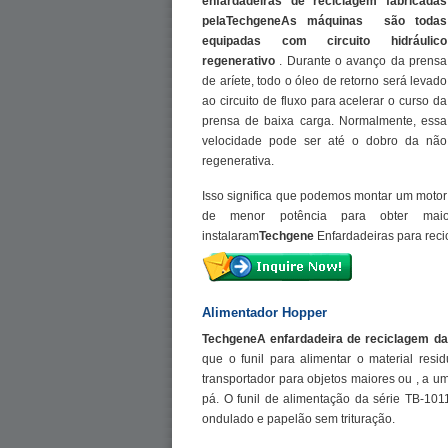
enfardadeiras de reciclagem fabricadas
pela
TechgeneAs máquinas
são todas
equipadas com circuito hidráulico
regenerativo
. Durante o avanço da prensa
de aríete, todo o óleo de retorno será levado
ao circuito de fluxo para acelerar o curso da
prensa de baixa carga. Normalmente, essa
velocidade pode ser até o dobro da não
regenerativa.
Isso significa que podemos montar um motor
de menor potência para obter maio
instalaram
Techgene
Enfardadeiras para rec
Alimentador Hopper
TechgeneA enfardadeira de reciclagem d
que o funil para alimentar o material res
transportador para objetos maiores ou
,
a um
pá. O funil de alimentação da série TB-101
ondulado e papelão sem trituração.