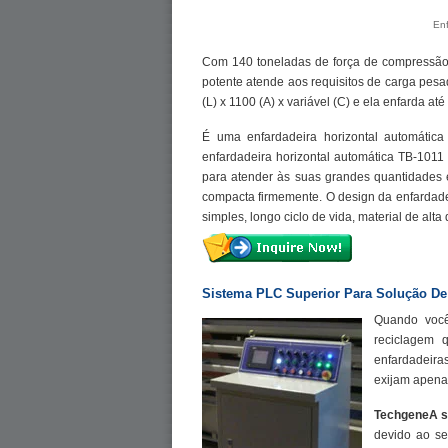
Enf
Com 140 toneladas de força de compressão 
potente atende aos requisitos de carga pes
(L) x 1100 (A) x variável (C) e ela enfarda até
É uma enfardadeira horizontal automátic
enfardadeira horizontal automática TB-1011
para atender às suas grandes quantidades 
compacta firmemente. O design da enfardade
simples, longo ciclo de vida, material de al
Sistema PLC Superior Para Solução D
Quando você
reciclagem 
enfardadeiras
exijam apena
TechgeneA s
devido ao se