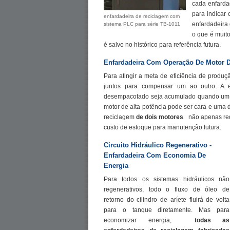
cada enfarda
para indicar
enfardadeira de reciclagem com
enfardadeira 
sistema PLC para série TB-1011
o que é muito
é salvo no histórico para referência futura.
Enfardadeira Com Operação De Motor 
Para atingir a meta de eficiência de produç
juntos para compensar um ao outro. A e
desempacotado seja acumulado quando um 
motor de alta potência pode ser cara e uma
reciclagem
de dois motores
não apenas red
custo de estoque para manutenção futura.
Circuito Hidráulico Regenerativo -
Enfardadeira Com Economia De
Energia
Para todos os sistemas hidráulicos não
regenerativos, todo o fluxo de óleo de
retorno do cilindro de aríete fluirá de volta
para o tanque diretamente. Mas para
economizar energia,
todas as