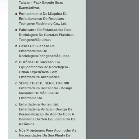
Taiwan - Pack Excede Suas
Expectativas
Fornecimento De Máquina De
Enfardamento De Resíduos -
Techgene Machinery Co., Ltd.
Fabricante De Enfardadeira Para
Reciclagem De Garrafas Plásticas –
TechgeneMáquinas
Casos De Sucesso De
Enfardadeiras De
ReciclagemTechgeneMáquinas
Histórias De Sucesso Em
Equipamentos De Reciclagem -
Ótima Experiência Com
Enfardadeira Automática
SÉRIE TB-1011. SÉRIE TB-0708
Enfardadeira Horizontal - Design
Inovador De Máquina De
Enfardamento
Enfardadeira Horizontal,
Enfardadeira Vertical - Design De
Personalização De Acordo Com A
Demanda Do Seu Equipamento De
Resíduos
Nós Projetamos Para Acomodar As
Necessidades Da Sua Planta De