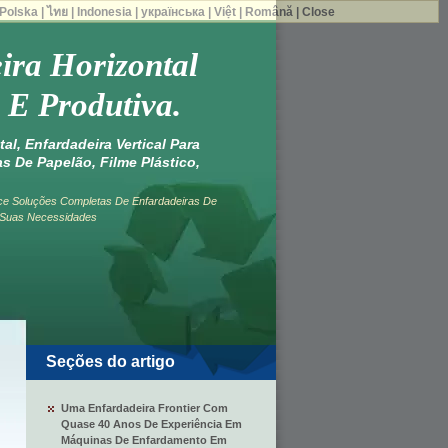
Polska
|
ไทย
|
Indonesia
|
українська
|
Việt
|
Română
|
Close
ira Horizontal
 E Produtiva.
al, Enfardadeira Vertical Para
as De Papelão, Filme Plástico,
e Soluções Completas De Enfardadeiras De
 Suas Necessidades
Seções do artigo
Uma Enfardadeira Frontier Com
Quase 40 Anos De Experiência Em
Máquinas De Enfardamento Em