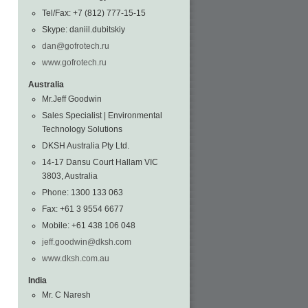
Tel/Fax: +7 (812) 777-15-15
Skype: daniil.dubitskiy
dan@gofrotech.ru
www.gofrotech.ru
Australia
Mr.Jeff Goodwin
Sales Specialist | Environmental
Technology Solutions
DKSH Australia Pty Ltd.
14-17 Dansu Court Hallam VIC
3803, Australia
Phone: 1300 133 063
Fax: +61 3 9554 6677
Mobile: +61 438 106 048
jeff.goodwin@dksh.com
www.dksh.com.au
India
Mr. C Naresh