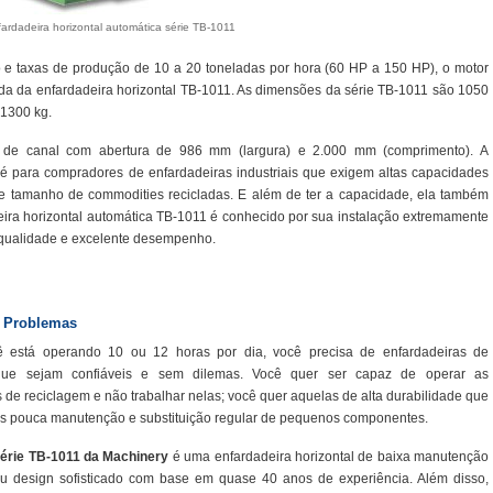
ardadeira horizontal automática série TB-1011
e taxas de produção de 10 a 20 toneladas por hora (60 HP a 150 HP), o motor
ada da enfardadeira horizontal TB-1011. As dimensões da série TB-1011 são 1050
 1300 kg.
a de canal com abertura de 986 mm (largura) e 2.000 mm (comprimento). A
 é para compradores de enfardadeiras industriais que exigem altas capacidades
e tamanho de commodities recicladas. E além de ter a capacidade, ela também
ira horizontal automática TB-1011 é conhecido por sua instalação extremamente
ta qualidade e excelente desempenho.
e Problemas
 está operando 10 ou 12 horas por dia, você precisa de enfardadeiras de
que sejam confiáveis ​​e sem dilemas. Você quer ser capaz de operar as
 de reciclagem e não trabalhar nelas; você quer aquelas de alta durabilidade que
s pouca manutenção e substituição regular de pequenos componentes.
érie TB-1011 da Machinery
é uma enfardadeira horizontal de baixa manutenção
u design sofisticado com base em quase 40 anos de experiência. Além disso,