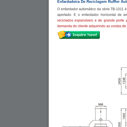
Enfardadeira De Reciclagem Ruffler Aut
O enfardador automático da série TB-1011 é
apertado. E o enfardador horizontal de a
reciclados expansíveis e de grande porte 
demanda do cliente adquirindo as cordas de 