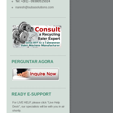
Tel: +(91) - 09380515024
naresh@subasolutions.com
PERGUNTAR AGORA
READY E-SUPPORT
For LIVE HELP, please click "Live Help
Desk", our specialists will be with you in air
shortly.