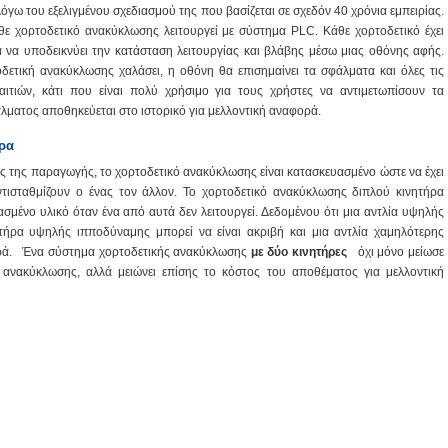
γω του εξελιγμένου σχεδιασμού της που βασίζεται σε σχεδόν 40 χρόνια εμπειρίας.
θε χορτοδετικό ανακύκλωσης λειτουργεί με σύστημα PLC. Κάθε χορτοδετικό έχει
ια να υποδεικνύει την κατάσταση λειτουργίας και βλάβης μέσω μιας οθόνης αφής.
δετική ανακύκλωσης χαλάσει, η οθόνη θα επισημαίνει τα σφάλματα και όλες τις
αιτιών, κάτι που είναι πολύ χρήσιμο για τους χρήστες να αντιμετωπίσουν τα
ματος αποθηκεύεται στο ιστορικό για μελλοντική αναφορά.
ρα
ας της παραγωγής, το χορτοδετικό ανακύκλωσης είναι κατασκευασμένο ώστε να έχει
ντισταθμίζουν ο ένας τον άλλον. Το χορτοδετικό ανακύκλωσης διπλού κινητήρα
ασμένο υλικό όταν ένα από αυτά δεν λειτουργεί. Δεδομένου ότι μια αντλία υψηλής
τήρα υψηλής ιπποδύναμης μπορεί να είναι ακριβή και μια αντλία χαμηλότερης
ορά. Ένα σύστημα χορτοδετικής ανακύκλωσης
με δύο κινητήρες
όχι μόνο μείωσε
 ανακύκλωσης, αλλά μειώνει επίσης το κόστος του αποθέματος για μελλοντική