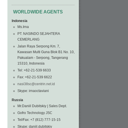
WORLDWIDE AGENTS
Indonesia
Ms.Irna
PT. NASINDO SEJAHTERA
CEMERLANG
Jalan Raya Serpong Km. 7,
Kawasan Multi Guna Blok B1 No. 10,
Pakualam - Serpong, Tangerang
15310, Indonesia
Tel: +62-21-539 6633
Fax: +62-21-539 6622
nasi38sc@centrin.net.id
Skype: irnaoctaviani
Russia
Mr.Daniil Dubitskiy | Sales Dept.
Gofro Technology JSC
Tel/Fax: +7 (812) 777-15-15
Skype: daniil.dubitskiy