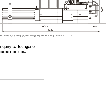
τόματης οριζόντιας χορτοδετικής δεματοποίησης - σειρά TB-1011