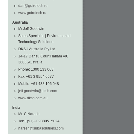
dan@gofrotech.ru
www.gofrotech.ru
Australia
Mr.Jeff Goodwin
Sales Specialist | Environmental
Technology Solutions
DKSH Australia Pty Ltd.
14-17 Dansu Court Hallam VIC
3803, Australia
Phone: 1300 133 063
Fax: +61 3 9554 6677
Mobile: +61 438 106 048
jeff.goodwin@dksh.com
www.dksh.com.au
India
Mr. C Naresh
Tel: +(91) - 09380515024
naresh@subasolutions.com