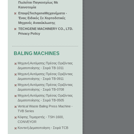
Πωλείται Παγκοσμίως Με
Καινοτομία
ΕπαφήTechgeneΜηχανήματα -
Ένας Ειδικός Σε Χορτοδετικές
Μηχανές Ανακύκλωσης
TECHGENE MACHINERY CO., LTD.
Privacy Policy
BALING MACHINES
Μηχανή Αυτόματης Πρέσας Οριζόντιας
Δεματοποίησης - Σειρά TB-1011
Μηχανή Αυτόματης Πρέσας Οριζόντιας
Δεματοποίησης - Σειρά TB-0911
Μηχανή Αυτόματης Πρέσας Οριζόντιας
Δεματοποίησης - Σειρά TB-0708
Μηχανή Αυτόματης Πρέσας Οριζόντιας
Δεματοποίησης - Σειρά TB-0505
Vertical Waste Baling Press Machine -
TVB Series
Κόφτης Τεμαχιστής - TSH-1600,
CONVEYOR
Κοντινή Δεματοποίηση - Σειρά TCB