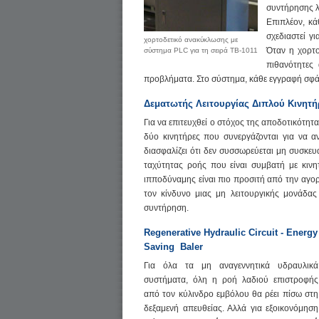
συντήρησης λό
Επιπλέον, κά
σχεδιαστεί γ
χορτοδετικό ανακύκλωσης με
Όταν η χορτο
σύστημα PLC για τη σειρά TB-1011
πιθανότητες 
προβλήματα. Στο σύστημα, κάθε εγγραφή σφάλ
Δεματωτής Λειτουργίας Διπλού Κινητή
Για να επιτευχθεί ο στόχος της αποδοτικότητ
δύο κινητήρες που συνεργάζονται για να α
διασφαλίζει ότι δεν συσσωρεύεται μη συσκευ
ταχύτητας ροής που είναι συμβατή με κινη
ιπποδύναμης είναι πιο προσιτή από την αγ
τον κίνδυνο μιας μη λειτουργικής μονάδας
συντήρηση.
Regenerative Hydraulic Circuit - Energy
Saving
Baler
Για όλα τα μη αναγεννητικά υδραυλικά
συστήματα, όλη η ροή λαδιού επιστροφής
από τον κύλινδρο εμβόλου θα ρέει πίσω στη
δεξαμενή απευθείας. Αλλά για εξοικονόμηση