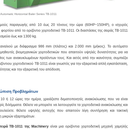
Automatic Horizontal Baler Series TB-1011
θμούς παραγωγής από 10 έως 20 τόνους την ώρα (60HP~150HP), ο ισχυρός
ς φορτίου από το οριζόντιο χορτοδετικό TB-1011. Οι διαστάσεις της σειράς TB-1011
εσμεύει έως και 1300 kg.
ό καναλιού με διάφραγμα 986 mm (πλάτος) και 2.000 mm (μήκος). Το αυτόματο
ρομηθευτές βιομηχανικών χορτοδετικών που απαιτούν υψηλές δυνατότητες για να
θος των ανακυκλωμένων προϊόντων τους. Και εκτός από την ικανότητα, συμπιέζει
ζόντιου χορτοδετικού TB-1011 είναι γνωστός για την εξαιρετικά απλή εγκατάσταση,
ότητας και την εξαιρετική του απόδοση.
ετώπιση Προβλημάτων
 10 ή 12 ώρες την ημέρα, χρειάζεστε δεματοποιητές ανακύκλωσης που να είναι
ρίς διλήμματα. Θέλετε να μπορείτε να λειτουργείτε τα χορτοδετικά ανακύκλωσης και
ουλεύετε. θέλετε υψηλής αντοχής που απαιτούν λίγη συντήρηση και τακτική
η μικρών εξαρτημάτων.
ειρά TB-1011 της Machinery
είναι μια οριζόντια χορτοδετική μηχανή χαμηλής