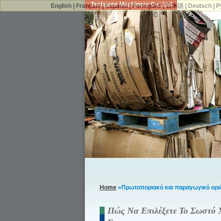
Techgene Machinery Co., Ltd.
English
|
Français
|
Español
|
Português
|
日本語
|
Deutsch
|
Р
Home
»Πρωτοποριακό και παραγωγικό οριζό
Πώς Να Επιλέξετε Το Σωστό 