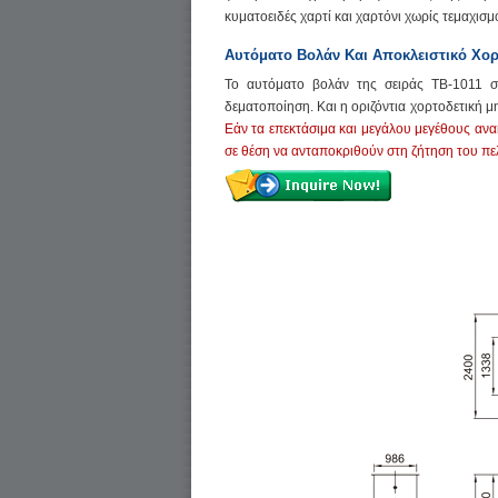
κυματοειδές χαρτί και χαρτόνι χωρίς τεμαχισμ
Αυτόματο Βολάν Και Αποκλειστικό Χορ
Το αυτόματο βολάν της σειράς TB-1011 συ
δεματοποίηση. Και η οριζόντια χορτοδετική 
Εάν τα επεκτάσιμα και μεγάλου μεγέθους ανα
σε θέση να ανταποκριθούν στη ζήτηση του π