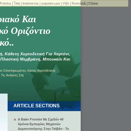
Polska
|
ไทย
|
Indonesia
|
українська
|
Việt
|
Română
|
Close
ιακό Και
ό Οριζόντιο
κό..
ή, Κάθετη Χορτοδετική Για Χαρτόνι,
, Πλαστική Μεμβράνη, Μπουκάλι Και
ι Ολοκληρωμένες Λύσεις Χορτοδετικής
 Τις Ανάγκες Σας
ARTICLE SECTIONS
A Baler Frontier Με Σχεδόν 40
Χρόνια Εμπειρίας Μηχανών
Δεματοποίησης Στην Ταϊβάν - Το