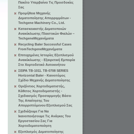
Πακέτο Υπερβαίνει Τις Προσδοκίες
Σας
Προμήθεια Μηχανής
Δεματοποίησης Απορριμμάτων -
Techgene Machinery Co., Ltd.
Κατασκευαστής Δεματοποιών
Ανακύκλωσης Πλαστικών Φιαλών –
TechgeneΜηχανήματα
Recycling Baler Successful Cases
FromTechgeneΜηχανήματα
Επιτυχημένες Ιστορίες Εξοπλισμού
Ανακύκλωσης - Εξαιρετική Εμπειρία
Στο Χορτοδετικό Αυτοκινήτου
ΣΕΙΡΑ TB-1011. TB-0708 SERIES
Horizontal Baler - Καινοτόμος
Σχέδιο Μηχανής Δεματοποίησης
Οριζόντιος Χορτοδεματιστής,
Κάθετος Χορτοδεματιστής -
Σχεδιασμός Προσαρμογής Βάσει
Της Απαίτησης Του
Απορριπτόμενου Εξοπλισμού Σας
Σχεδιάζουμε Για Να
Ικανοποιήσουμε Τις Ανάγκες Του
Εργοστασίου Σας Για
Χορτοδεματοποίηση
Εξοπλισμός Δεματοποίησης