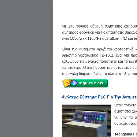
Με 140 τόνους δύναμη συμπίεσης και ρυ
κινητήρας φροντίζει για τις απαιτήσεις βαρέω
είναι 1050(w) x 1100(H) x μεταβλητή (L) και δ
Είναι ένα αυτόματο οριζόντιο χορτοδετικ
οριζόντιο χορτοδετικό TB-1011 είναι για π
καλύψουν τις μεγάλες ποσότητες και το μέγε
και σταθερά. Ο σχεδιασμός του αυτόματου ορι
τη μεγάλη διάρκεια ζωής, το υλικό υψηλής ποι
Ανώτερο Σύστημα PLC Για Την Αντιμ
Όταν τρέχετε
αξιόπιστοι χω
να μην τα δ
αντικατάστασ
TechgeneΗ σ