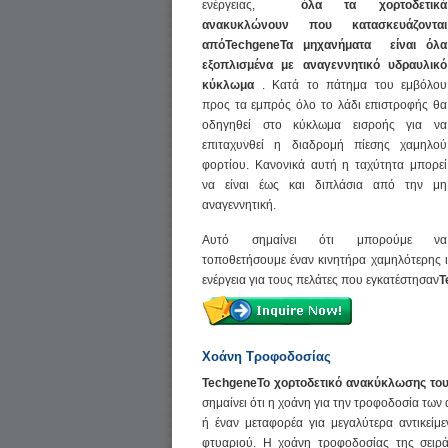
ενέργειας,
όλα τα χορτοδετικά
ανακυκλώνουν που κατασκευάζονται
από
TechgeneΤα μηχανήματα
είναι όλα
εξοπλισμένα με αναγεννητικό υδραυλικό
κύκλωμα
. Κατά το πάτημα του εμβόλου
προς τα εμπρός όλο το λάδι επιστροφής θα
οδηγηθεί στο κύκλωμα εισροής για να
επιταχυνθεί η διαδρομή πίεσης χαμηλού
φορτίου. Κανονικά αυτή η ταχύτητα μπορεί
να είναι έως και διπλάσια από την μη
αναγεννητική.
Αυτό σημαίνει ότι μπορούμε να
τοποθετήσουμε έναν κινητήρα χαμηλότερης 
ενέργεια για τους πελάτες που εγκατέστησαν
T
Χοάνη Τροφοδοσίας
TechgeneΤο χορτοδετικό ανακύκλωσης το
σημαίνει ότι η χοάνη για την τροφοδοσία των
ή έναν μεταφορέα για μεγαλύτερα αντικείμ
φτυαριού. Η χοάνη τροφοδοσίας της σειρά