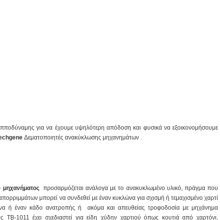
ιπποδύναμης για να έχουμε υψηλότερη απόδοση και φυσικά να εξοικονομήσουμε
echgene
Δεματοποιητές ανακύκλωσης μηχανημάτων .
υ μηχανήματος
προσαρμόζεται ανάλογα με το ανακυκλωμένο υλικό, πράγμα που
 απορριμμάτων μπορεί να συνδεθεί με έναν κυκλώνα για σχισμή ή τεμαχισμένο χαρτί
ενα ή
έναν
κάδο ανατροπής
ή
ακόμα και απευθείας τροφοδοσία με μηχάνημα
ς TB-1011 έχει σχεδιαστεί για είδη χύδην χαρτιού όπως κουτιά από χαρτόνι,