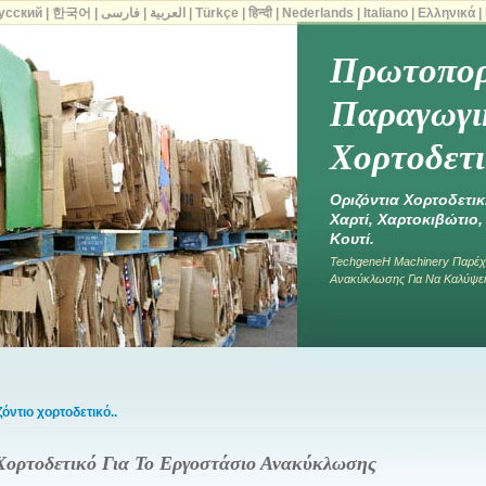
усский
|
한국어
|
فارسی
|
العربية
|
Türkçe
|
हिन्दी
|
Nederlands
|
Italiano
|
Ελληνικά
|
Πρωτοπορ
Παραγωγικ
Χορτοδετι
Οριζόντια Χορτοδετικ
Χαρτί, Χαρτοκιβώτιο
Κουτί.
TechgeneΗ Machinery Παρέχε
Ανακύκλωσης Για Να Καλύψει
ντιο χορτοδετικό..
Χορτοδετικό Για Το Εργοστάσιο Ανακύκλωσης