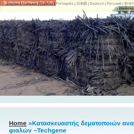
Techgene Machinery Co., Ltd.
English
|
Français
|
Español
|
Português
|
日本語
|
Deutsch
|
Русский
|
한국
українськ
Home
»Κατασκευαστής δεματοποιών αν
φιαλών –Techgene