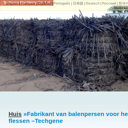
Techgene Machinery Co., Ltd.
English
|
Français
|
Español
|
Português
|
日本語
|
Deutsch
|
Русский
|
한국
українськ
Huis
»Fabrikant van balenpersen voor het
flessen –Techgene