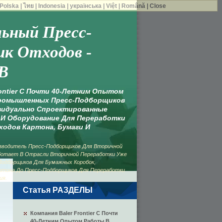
Polska
|
ไทย
|
Indonesia
|
українська
|
Việt
|
Română
|
Close
ьный Пресс-
к Отходов -
B
rontier С Почти 40-Летним Опытом
ромышленных Пресс-Подборщиков
видуально Спроектированные
И Оборудование Для Переработки
одов Картона, Бумаги И
изводитель Пресс-Подборщиков Для Вторичной
ботает В Отрасли Вторичной Переработки Уже
Подборщиков Для Бумажных Коробок,
ртона До Пресс-Подборщиков Для Переработки
ия.
Статья РАЗДЕЛЫ
Компания Baler Frontier С Почти
40-Летним Опытом Работы В