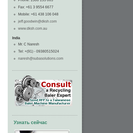
Phone: 1300 133 063
Fax: +61 3 9554 6677
Mobile: +61 438 106 048
jeff.goodwin@dksh.com
www.dksh.com.au
India
Mr. C Naresh
Tel: +(91) - 09380515024
naresh@subasolutions.com
Узнать сейчас