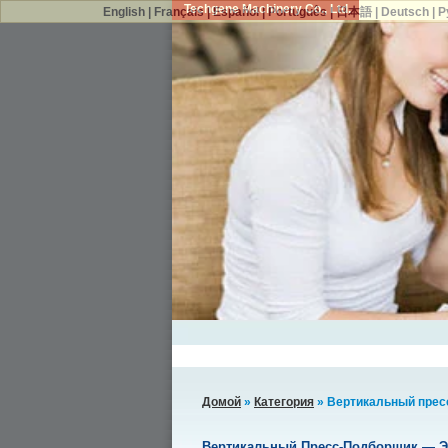
Techgene Machinery Co., Ltd.
English
|
Français
|
Español
|
Português
|
日本語
|
Deutsch
|
Р
Домой
»
Категория
» Вертикальный пресс
Вертикальный Пресс-Подборщик — Э