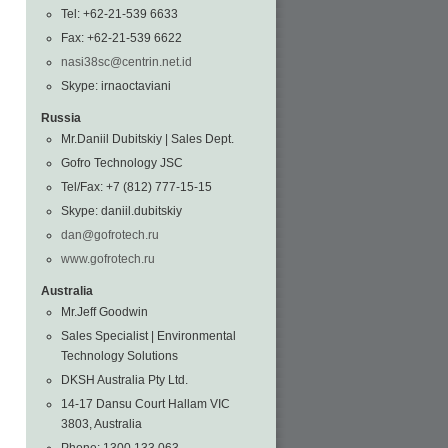
Tel: +62-21-539 6633
Fax: +62-21-539 6622
nasi38sc@centrin.net.id
Skype: irnaoctaviani
Russia
Mr.Daniil Dubitskiy | Sales Dept.
Gofro Technology JSC
Tel/Fax: +7 (812) 777-15-15
Skype: daniil.dubitskiy
dan@gofrotech.ru
www.gofrotech.ru
Australia
Mr.Jeff Goodwin
Sales Specialist | Environmental
Technology Solutions
DKSH Australia Pty Ltd.
14-17 Dansu Court Hallam VIC
3803, Australia