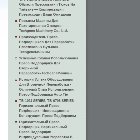
Области Прессования Тюков На
Тайване — Комплектация
Превосходит Ваши Ожидания
Поставка Машины Для
Пакетирования Отходов -
Techgene Machinery Co., Ltd.
Производитель Пресс-
Подборщиков Для Переработки
Пластиковых Бутылок –
TechgeneМашины
Успешные Случаи Использования
Пресс-Подборщика Для
Вторичной
ПереработкиTechgeneМашины
Истории Успеха Оборудования
Для Вторичной Переработки -
Отличный Опыт Использования
Пресс-Подборщика Auto Tie
TB-1011 SERIES. TB-0708 SERIES
Горизонтальный Пресс-
Подборщик - Инновационная
Конструкция Пресс-Подборщика
Горизонтальный Пресс-
Подборщик, Вертикальный
Пресс-Подборщик —
Индивидуальная Разработка В