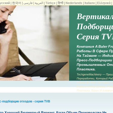
усский
|
한국어
|
فارسی
|
العربية
|
Türkçe
|
हिन्दी
|
Nederlands
|
Italiano
|
Ελληνικά
|
Вертикал
Подборщи
Серия TV
Компания A Baler F
Работы В Сфере П
На Тайване — Инди
Пресс-Подборщики 
Промышленных Отх
Пластика.
TechgeneMachinery — Про
Переработки, Который Ра
Почти 40 Лет. От Пресс-
Измельченной Бумаги И Ка
Пластика, Банок И Алюмин
-подборщик отходов - серия TVB
то Хороший Бюджетный Вариант, Когда Объем Производства Не