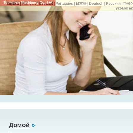
Techgene Machinery Co., Ltd.
English
|
Français
|
Español
|
Português
|
日本語
|
Deutsch
|
Русский
|
한국
українськ
Домой
»