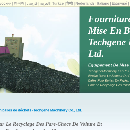
усский
|
한국어
|
فارسی
|
العربية
|
Türkçe
|
हिन्दी
|
Nederlands
|
Italiano
|
Ελληνικά
|
Fournitur
Mise En B
Techgene 
Ltd.
Équipement De Mise E
TechgeneMachinery Est Un F
Évolue Dans Le Secteur Du 
Balles Pour Boîtes En Papier
Pour Le Recyclage Des Plasti
 balles de déchets -Techgene Machinery Co., Ltd.
our Le Recyclage Des Pare-Chocs De Voiture Et