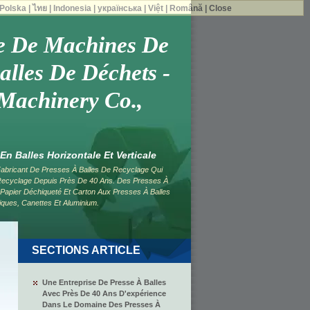
Polska
|
ไทย
|
Indonesia
|
українська
|
Việt
|
Română
|
Close
e De Machines De
alles De Déchets -
Machinery Co.,
n Balles Horizontale Et Verticale
abricant De Presses À Balles De Recyclage Qui
Recyclage Depuis Près De 40 Ans. Des Presses À
, Papier Déchiqueté Et Carton Aux Presses À Balles
ques, Canettes Et Aluminium.
SECTIONS ARTICLE
Une Entreprise De Presse À Balles
Avec Près De 40 Ans D'expérience
Dans Le Domaine Des Presses À