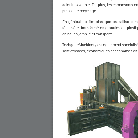
acier inoxydable. De plus, les composants en
presse de recyclage.
En général, le film plastique est utilisé co
réutilisé et transformé en granulés de plasti
en balles, empilé et transporté.
TechgeneMachinery est également spécialisé 
sont efficaces, économiques et économes en 