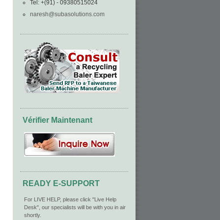
Tel: +(91) - 09380515024
naresh@subasolutions.com
Vérifier Maintenant
READY E-SUPPORT
For LIVE HELP, please click "Live Help
Desk", our specialists will be with you in air
shortly.