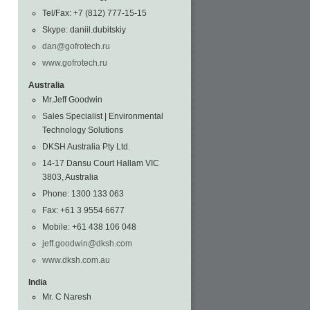
Tel/Fax: +7 (812) 777-15-15
Skype: daniil.dubitskiy
dan@gofrotech.ru
www.gofrotech.ru
Australia
Mr.Jeff Goodwin
Sales Specialist | Environmental
Technology Solutions
DKSH Australia Pty Ltd.
14-17 Dansu Court Hallam VIC
3803, Australia
Phone: 1300 133 063
Fax: +61 3 9554 6677
Mobile: +61 438 106 048
jeff.goodwin@dksh.com
www.dksh.com.au
India
Mr. C Naresh