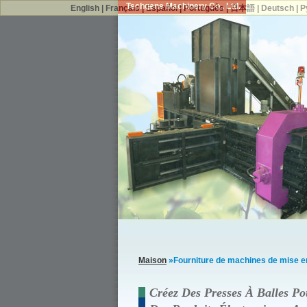
Techgene Machinery Co., Ltd.
English
|
Français
|
Español
|
Português
|
日本語
|
Deutsch
|
Р
Maison
»Fourniture de machines de mise en
Créez Des Presses À Balles P