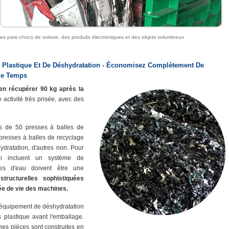
des pare-chocs de voiture, des produits électroniques et des objets volumineux
n Plastique Et De Déshydratation - Économisez Complètement De
me Temps
 en récupérer 90 kg après la
activité très prisée, avec des
 de 50 presses à balles de
resses à balles de recyclage
dratation, d'autres non. Pour
i incluent un système de
mes d'eau doivent être une
tructurelles sophistiquées
ée de vie des machines.
l'équipement de déshydratation
s plastique avant l'emballage.
ines pièces sont construites en