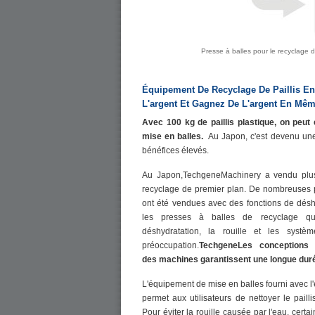
Presse à balles pour le recyclage 
Équipement De Recyclage De Paillis E
L'argent Et Gagnez De L'argent En Mê
Avec 100 kg de paillis plastique, on peut
mise en balles.
Au Japon, c'est devenu une 
bénéfices élevés.
Au Japon,TechgeneMachinery a vendu plus
recyclage de premier plan. De nombreuses p
ont été vendues avec des fonctions de déshy
les presses à balles de recyclage qu
déshydratation, la rouille et les systè
préoccupation.
TechgeneLes conceptions s
des machines garantissent une longue dur
L'équipement de mise en balles fourni avec 
permet aux utilisateurs de nettoyer le pailli
Pour éviter la rouille causée par l'eau, certa