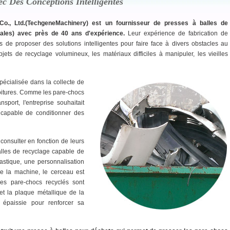
ec Des Conceptions Intelligentes
Co., Ltd.(TechgeneMachinery) est un fournisseur de presses à balles de
cales) avec près de 40 ans d'expérience.
Leur expérience de fabrication de
 de proposer des solutions intelligentes pour faire face à divers obstacles au
jets de recyclage volumineux, les matériaux difficiles à manipuler, les vieilles
pécialisée dans la collecte de
voitures. Comme les pare-chocs
sport, l'entreprise souhaitait
 capable de conditionner des
onsulter en fonction de leurs
lles de recyclage capable de
astique, une personnalisation
e la machine, le cerceau est
les pare-chocs recyclés sont
t la plaque métallique de la
épaissie pour renforcer sa