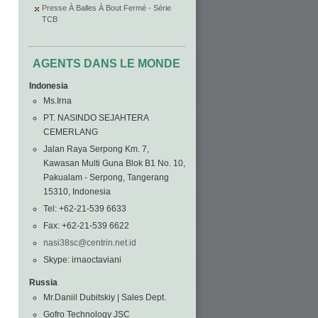
Presse À Balles À Bout Fermé - Série
TCB
AGENTS DANS LE MONDE
Indonesia
Ms.Irna
PT. NASINDO SEJAHTERA
CEMERLANG
Jalan Raya Serpong Km. 7,
Kawasan Multi Guna Blok B1 No. 10,
Pakualam - Serpong, Tangerang
15310, Indonesia
Tel: +62-21-539 6633
Fax: +62-21-539 6622
nasi38sc@centrin.net.id
Skype: irnaoctaviani
Russia
Mr.Daniil Dubitskiy | Sales Dept.
Gofro Technology JSC