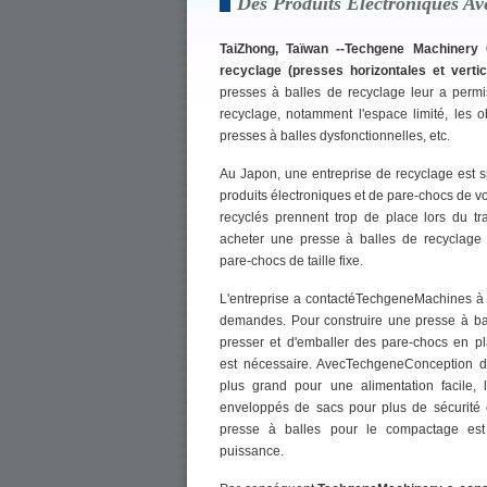
Des Produits Électroniques Av
TaiZhong, Taïwan --Techgene Machinery 
recyclage (presses horizontales et verti
presses à balles de recyclage leur a permis
recyclage, notamment l'espace limité, les ob
presses à balles dysfonctionnelles, etc.
Au Japon, une entreprise de recyclage est s
produits électroniques et de pare-chocs de 
recyclés prennent trop de place lors du tran
acheter une presse à balles de recyclage
pare-chocs de taille fixe.
L'entreprise a contactéTechgeneMachines à c
demandes. Pour construire une presse à ba
presser et d'emballer des pare-chocs en pl
est nécessaire. AvecTechgeneConception d
plus grand pour une alimentation facile, 
enveloppés de sacs pour plus de sécurité e
presse à balles pour le compactage est 
puissance.