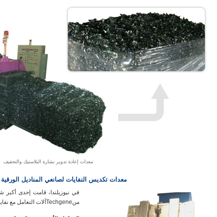
معدات إعادة تدوير نشارة البلاستيك والتجفيف
معدات تكديس النفايات لصانعي المناديل الورقية في نيوزيلندا -echgene
في نيوزيلندا، قامت إحدى أكبر ش
منTechgeneآلات التعامل مع نفايات الورق.