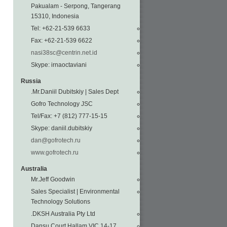
Pakualam - Serpong, Tangerang
15310, Indonesia
Tel: +62-21-539 6633
Fax: +62-21-539 6622
nasi38sc@centrin.net.id
Skype: irnaoctaviani
Russia
Mr.Daniil Dubitskiy | Sales Dept.
Gofro Technology JSC
Tel/Fax: +7 (812) 777-15-15
Skype: daniil.dubitskiy
dan@gofrotech.ru
www.gofrotech.ru
Australia
Mr.Jeff Goodwin
Sales Specialist | Environmental
Technology Solutions
DKSH Australia Pty Ltd.
14-17 Dansu Court Hallam VIC