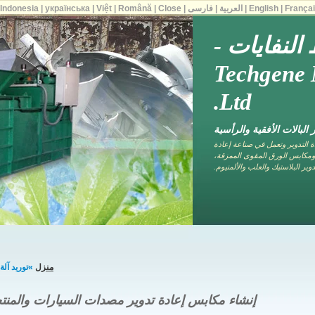
França
|
English
|
العربية
|
فارسی
|
Close
|
Română
|
Việt
|
українська
|
Indonesia
|
النفايات -
Techgene 
Ltd.
البالات الأفقية والرأسية
 لآلات إعادة التدوير وتعمل في صناعة إعادة
 صناديق الورق، ومكابس الورق المقوى الممزقة،
ير البلاستيك والعلب والألمنيوم.
منزل
»توريد آلة ضغط النفاي
إنشاء مكابس إعادة تدوير مصدات السيارات والمنتج