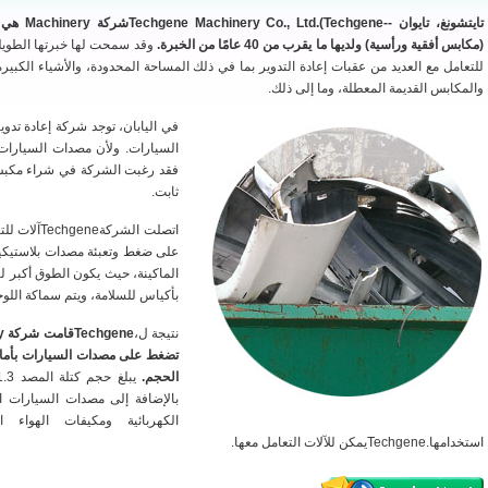
تايتشونغ، 
(مكابس أفقية ورأسية) ولديها ما يقرب من 40 عامًا من الخبرة.
وقد سمحت لها خبرتها الطويلة
للتعامل مع العديد من عقبات إعادة التدوير بما في ذلك المساحة المحدودة، والأشياء الكبيرة 
والمكابس القديمة المعطلة، وما إلى ذلك.
في اليابان، توجد شركة إعادة تد
السيارات. ولأن مصدات السيارات
فقد رغبت الشركة في شراء مكبس 
ثابت.
اتصلت الشر
الماكينة، حيث يكون الطوق أكبر لس
بأكياس للسلامة، ويتم سماكة اللو
نتيجة ل،
تضغط على مصدات السيارات بأما
الحجم.
بالإضافة إلى مصدات السيارات الب
الكهربائية ومكيفات الهواء 
استخدامها.Techgeneيمكن للآلات التعامل معها.