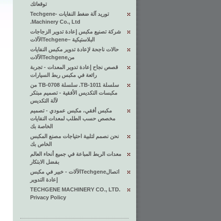
توقعاتك
توريد آلة ضغط النفايات -Techgene
Machinery Co., Ltd.
شركة تصنيع مكبس إعادة تدوير الزجاجات
البلاستيكية –Techgeneالآلات
حالات ناجحة لإعادة تدوير مكبس النفايات
منTechgeneالآلات
قصص نجاح إعادة تدوير المعدات - تجربة
رائعة في مكبس ربط السيارات
سلسلة TB-1011. سلسلة TB-0708 من
مكبسات التكديس الأفقية - تصميم مبتكر
لآلة التكديس
مكبس أفقي، مكبس عمودي - تصميم
مخصص حسب الطلب لمعدات النفايات
الخاصة بك
نحن نصمم لتلبية احتياجات مصنع المكبس
الخاص بك
معدات الربط المباعة في جميع أنحاء العالم
بفضل الابتكار
اتصالTechgeneالآلات - خبير في مكبس
إعادة التدوير
TECHGENE MACHINERY CO., LTD.
Privacy Policy