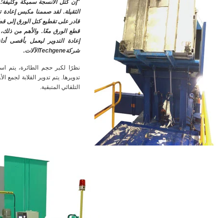
"إن كتل الأنسجة سميكة وكثيفة؛
الثقيلة. لقد صممنا مكبس إعادة 
قادر على تقطيع كتل الورق إلى قطع.
قطع الورق معًا. والأهم من ذل
إعادة التدوير ليعمل بأقصى أ
شركةTechgeneالآلات.
نظرًا لكبر حجم الطائرة، يتم اس
تدويرها. يتم تدوير القلابة لجمع 
التلقائي المتبقية.