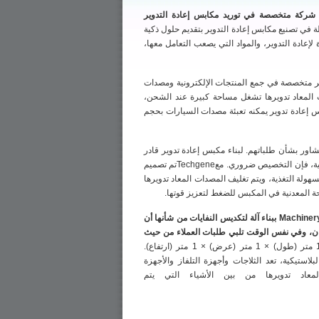
تايوان --Techgene Machinery Co., Ltd.(Techgeneشركة Machinery هي شركة متخصصة في توريد مكابس إعادة التدوير
 في تصنيع مكابس إعادة التدوير بتقديم حلول ذكية
لإعادة التدوير، والمواد التي يصعب التعامل معها،
وير متخصصة في جمع المنتجات الإلكترونية ومصدات
 المعاد تدويرها تشغل مساحة كبيرة عند الشحن،
إعادة تدوير يمكنه تعبئة مصدات السيارات بحجم
كةTechgeneآلات للتشاور بشأن طلباتهم. لبناء مكبس إعادة تدوير قادر
على ضغط وتعبئة مصدات بلاستيكية، فإن التخصيص ضروري. معTechgeneتم تصميم
هولة التغذية، ويتم تغليف المصدات المعاد تدويرها
حة المعدنية في المكبس للضغط لتعزيز قوتها.
Techgeneقامت شركة Machinery ببناء آلة لتكديس النفايات من شأنها أن
ن، وفي نفس الوقت تلبي طلبات العملاء من حيث
يبلغ حجم كتلة المصد 1.3 متر (طول) × 1 متر (عرض) × 1 متر (ارتفاع).
لاستيكية، تعد الثلاجات وأجهزة التلفاز والأجهزة
المعاد تدويرها من بين الأشياء التي يتم