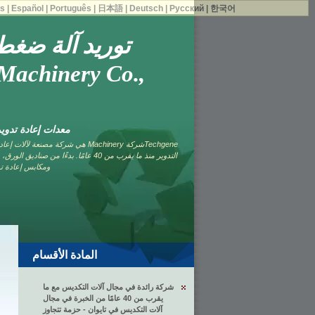
is
|
Español
|
Português
|
日本語
|
Deutsch
|
Русский
|
한국어
توريد آلة ضغط 
Machinery Co.,
معدات إعادة تدوير 
Techgeneشركة Machinery هي شركة مصنعة
التدوير منذ ما يقرب من 40 عامًا. بدءًا من
ومكابس إعادة تدو
المادة الأقسام
شركة رائدة في مجال آلات التكديس مع ما
يقرب من 40 عامًا من الخبرة في مجال
آلات التكديس في تايوان - حزمة تتجاوز