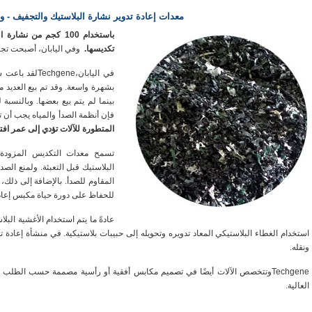
معدات إعادة تدوير نشارة البلاستيك والتجفيف - 
تكديسها.
وفي اليابان، أصبحت تجار
بشهرة واسعة. وقد تم بيع العديد 
بينما لم يتم بيع بعضها. وبالنسب
فإن أنظمة الصدأ والمياه يجب أن 
المتطورة للآلات تؤدي إلى عمر افت
تسمح معدات التكديس المزودة
البلاستيك قبل التعبئة. ولمنع الصدأ
المقاوم للصدأ. بالإضافة إلى ذلك، 
للحفاظ على دورة حياة مكبس إعادة
عادةً ما يتم استخدام الأغشية البل
استخدام الغطاء البلاستيكي المعاد تدويره وتحويله إلى حبيبات بلاستيكية. في منشأة إعادة 
ونقله.
Techgeneوتتخصص الآلات أيضًا في تصميم مكابس أفقية أو رأسية مصممة حسب الطلب تتم
العالية.