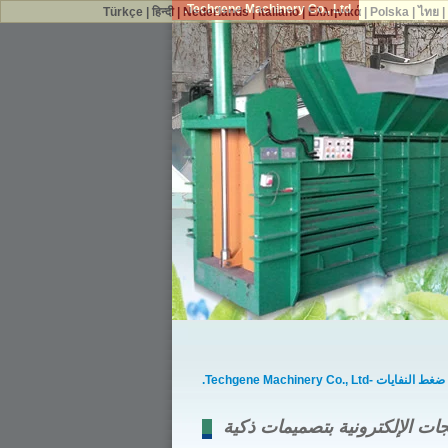
Techgene Machinery Co., Ltd.
Türkçe
|
हिन्दी
|
Nederlands
|
Italiano
|
Ελληνικά
|
Polska
|
ไทย
ات -Techgene Machinery Co., Ltd.
ات الإلكترونية بتصميمات ذكية