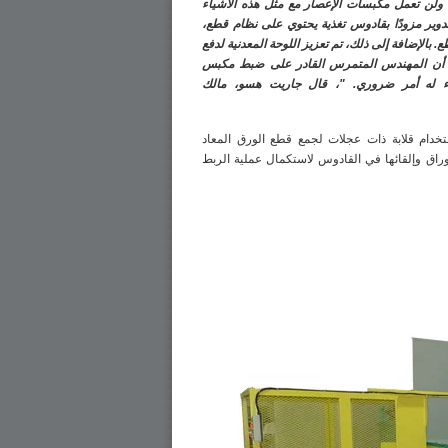
 ولن تعمل مكبسات الإعصار مع مثل هذه الأشياء
تدوير مزودًا بقادوس تغذية يحتوي على نظام قطع،
 بالإضافة إلى ذلك، تم تعزيز اللوحة المعدنية لدفع
ك، أن المهندس المتمرس القادر على ضبط مكبس
داء له أمر ضروري. "، قال جاريت هسو، مالك
تخدام قلابة ذات عجلات لجمع قطع الورق المعاد
الأوراق وإلقائها في القادوس لاستكمال عملية الربط