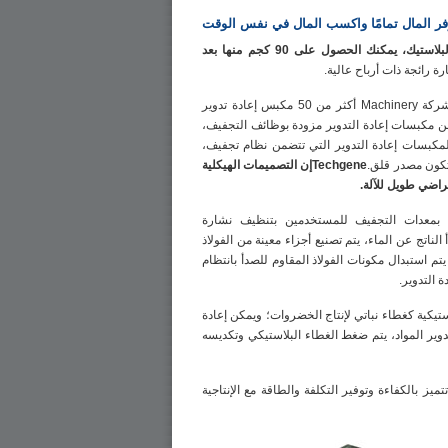
وفر المال تمامًا واكسب المال في نفس الوقت
باستخدام 100 كجم من نشارة البلاستيك، يمكنك الحصول على 90 كجم منها بعد
ة رائجة ذات أرباح عالية.
في اليابان،Techgeneلقد باعت شركة Machinery أكثر من 50 مكبس إعادة تدوير
من مكبسات إعادة التدوير مزودة بوظائف التجفيف،
ة لمكبسات إعادة التدوير التي تتضمن نظام تجفيف،
تكون مصدر قلق.
Techgeneإن التصميمات الهيكلية
راضي طويل للآلة.
 بمعدات التجفيف للمستخدمين بتنظيف نشارة
 الناتج عن الماء، يتم تصنيع أجزاء معينة من الفولاذ
يتم استبدال مكونات الفولاذ المقاوم للصدأ بانتظام
 التدوير.
استيكية كغطاء نباتي لإنتاج الخضروات؛ ويمكن إعادة
تدوير المواد، يتم ضغط الغطاء البلاستيكي وتكديسه
يز بالكفاءة وتوفير التكلفة والطاقة مع الإنتاجية