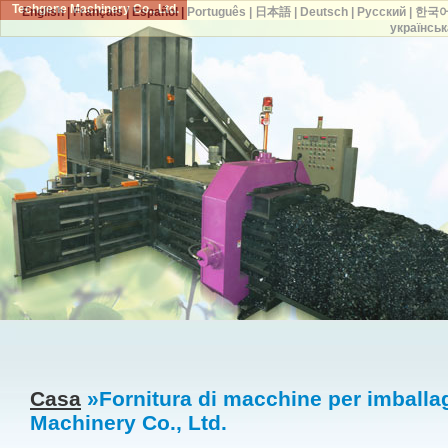
Techgene Machinery Co., Ltd.
English
|
Français
|
Español
|
Português
|
日本語
|
Deutsch
|
Русский
|
한국
українськ
Casa
»Fornitura di macchine per imballag
Machinery Co., Ltd.