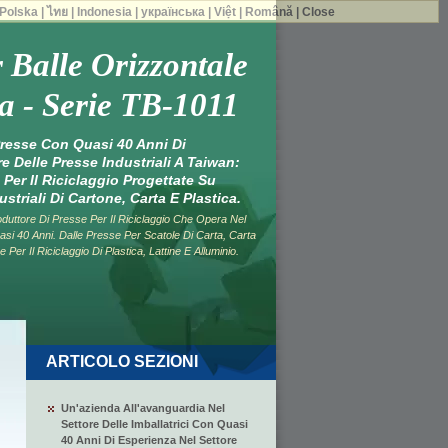
Polska
|
ไทย
|
Indonesia
|
українська
|
Việt
|
Română
|
Close
 Balle Orizzontale
a - Serie TB-1011
Presse Con Quasi 40 Anni Di
e Delle Presse Industriali A Taiwan:
 Per Il Riciclaggio Progettate Su
ustriali Di Cartone, Carta E Plastica.
ttore Di Presse Per Il Riciclaggio Che Opera Nel
asi 40 Anni. Dalle Presse Per Scatole Di Carta, Carta
 Per Il Riciclaggio Di Plastica, Lattine E Alluminio.
ARTICOLO SEZIONI
Un'azienda All'avanguardia Nel
Settore Delle Imballatrici Con Quasi
40 Anni Di Esperienza Nel Settore