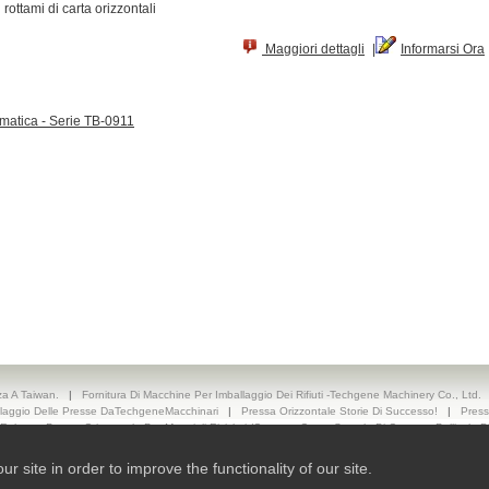
rottami di carta orizzontali
Maggiori dettagli
|
Informarsi Ora
omatica - Serie TB-0911
za A Taiwan.
|
Fornitura Di Macchine Per Imballaggio Dei Rifiuti -Techgene Machinery Co., Ltd.
iclaggio Delle Presse DaTechgeneMacchinari
|
Pressa Orizzontale Storie Di Successo!
|
Press
Robusta Pressa Orizzontale Per Materiali Riciclati (cartone, Carta, Scatole Di Cartone, Pellicola Di 
e.
|
Contatta Un Fornitore Di Presse Per Il Riciclaggio –Techgene.
|
TECHGENE MACHINERY CO
site in order to improve the functionality of our site.
© 2026 Ready-Market Online Corporation All Rights Reserved. Powered By
Ready-Market Online 