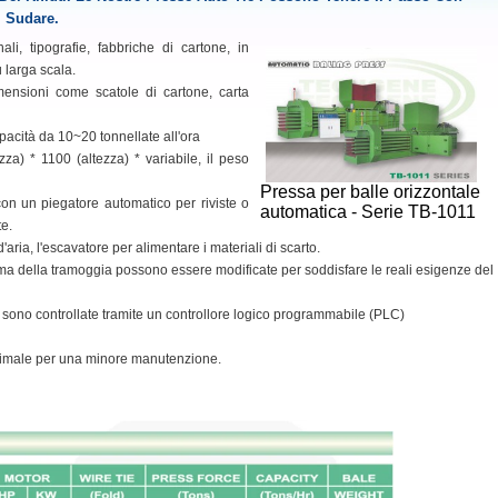
 Sudare.
ali, tipografie, fabbriche di cartone, in
 larga scala.
ensioni come scatole di cartone, carta
apacità da 10~20 tonnellate all'ora
za) * 1100 (altezza) * variabile, il peso
Pressa per balle orizzontale
con un piegatore automatico per riviste o
automatica - Serie TB-1011
te.
d'aria, l'escavatore per alimentare i materiali di scarto.
rma della tramoggia possono essere modificate per soddisfare le reali esigenze del
io sono controllate tramite un controllore logico programmabile (PLC)
 ottimale per una minore manutenzione.