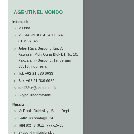
AGENTI NEL MONDO
Indonesia
Ms.Irna
PT. NASINDO SEJAHTERA
CEMERLANG
Jalan Raya Serpong Km. 7,
Kawasan Multi Guna Blok B1 No. 10,
Pakualam - Serpong, Tangerang
15310, Indonesia
Tel: +62-21-539 6633
Fax: +62-21-539 6622
nasi38sc@centrin.net.id
Skype: irnaoctaviani
Russia
Mr.Daniil Dubitskiy | Sales Dept.
Gofro Technology JSC
Tel/Fax: +7 (812) 777-15-15
Skype: daniil.dubitskiy