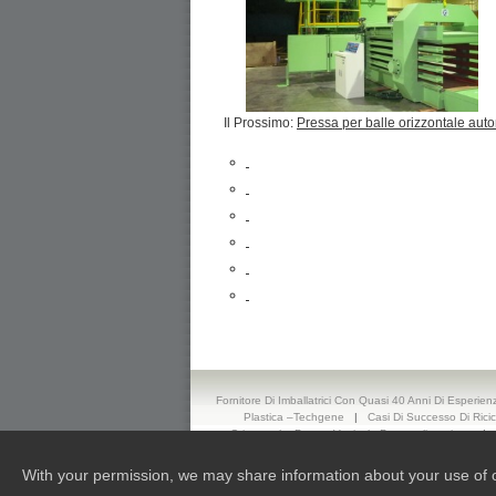
Il Prossimo:
Pressa per balle orizzontale aut
Fornitore Di Imballatrici Con Quasi 40 Anni Di Esperien
Plastica –Techgene
|
Casi Di Successo Di Ric
Orizzontale, Pressa Verticale Personalizzazione
|
Costruita Con Innovazion
With your permission, we may share information about your use of our 
Copyright 