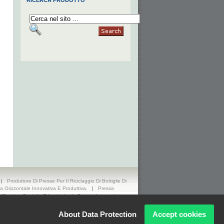
RICERCA PRODOTTO
|
Produttore Di Presse Per Il Riciclaggio Di Bottiglie Di
a Orizzontale Innovativa E Produttiva.
|
Pressa
Plastica, Bottiglie E Lattine).
|
Pressa Automatica
., LTD. Privacy Policy
About Data Protection
Accept cookies
Corporation