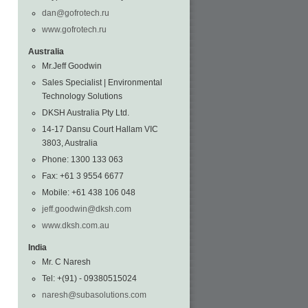
dan@gofrotech.ru
www.gofrotech.ru
Australia
Mr.Jeff Goodwin
Sales Specialist | Environmental
Technology Solutions
DKSH Australia Pty Ltd.
14-17 Dansu Court Hallam VIC
3803, Australia
Phone: 1300 133 063
Fax: +61 3 9554 6677
Mobile: +61 438 106 048
jeff.goodwin@dksh.com
www.dksh.com.au
India
Mr. C Naresh
Tel: +(91) - 09380515024
naresh@subasolutions.com