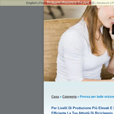
Techgene Machinery Co., Ltd.
English
|
Français
|
Español
|
Português
|
日本語
|
Deutsch
|
Р
Casa
»
Categoria
» Pressa per balle orizzo
Per Livelli Di Produzione Più Elevati
Efficiente La Tua Attività Di Riciclaggi