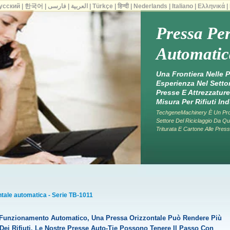
усский
|
한국어
|
فارسی
|
العربية
|
Türkçe
|
हिन्दी
|
Nederlands
|
Italiano
|
Ελληνικά
|
Pressa Per
Automatic
Una Frontiera Nelle 
Esperienza Nel Settor
Presse E Attrezzature
Misura Per Rifiuti Ind
TechgeneMachinery È Un Produ
Settore Del Riciclaggio Da Qu
Triturata E Cartone Alle Presse
ntale automatica - Serie TB-1011
 E Funzionamento Automatico, Una Pressa Orizzontale Può Rendere Più
o Dei Rifiuti. Le Nostre Presse Auto-Tie Possono Tenere Il Passo Con