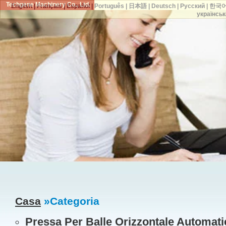
Techgene Machinery Co., Ltd.
English
|
Français
|
Español
|
Português
|
日本語
|
Deutsch
|
Русский
|
한국
українськ
Casa
»Categoria
Pressa Per Balle Orizzontale Automati