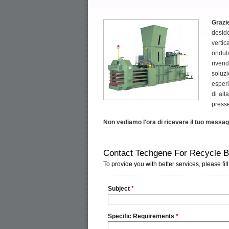
Grazi
deside
vertic
ondula
rivend
soluz
esperi
di alt
presse
Non vediamo l'ora di ricevere il tuo messa