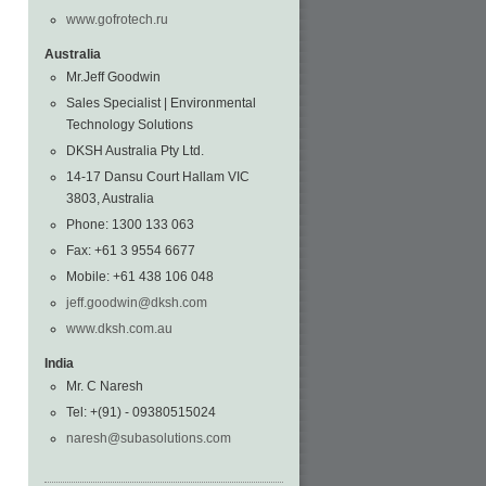
www.gofrotech.ru
Australia
Mr.Jeff Goodwin
Sales Specialist | Environmental
Technology Solutions
DKSH Australia Pty Ltd.
14-17 Dansu Court Hallam VIC
3803, Australia
Phone: 1300 133 063
Fax: +61 3 9554 6677
Mobile: +61 438 106 048
jeff.goodwin@dksh.com
www.dksh.com.au
India
Mr. C Naresh
Tel: +(91) - 09380515024
naresh@subasolutions.com