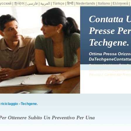
усский
|
한국어
|
فارسی
|
العربية
|
Türkçe
|
हिन्दी
|
Nederlands
|
Italiano
|
Ελληνικά
|
Contatta 
Presse Per
Techgene.
Ottima Pressa Orizzo
DaTechgeneContatta
TechgeneMachinery È Un Produ
Settore Del Riciclaggio Da Qu
Triturata E Cartone Alle Presse
l riciclaggio –Techgene.
er Ottenere Subito Un Preventivo Per Una