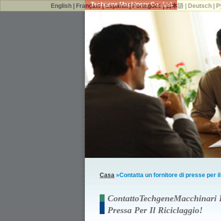
Techgene Machinery Co., Ltd.
English
|
Français
|
Español
|
Português
|
日本語
|
Deutsch
|
Р
Casa
»Contatta un fornitore di presse per i
ContattoTechgeneMacchinari P
Pressa Per Il Riciclaggio!