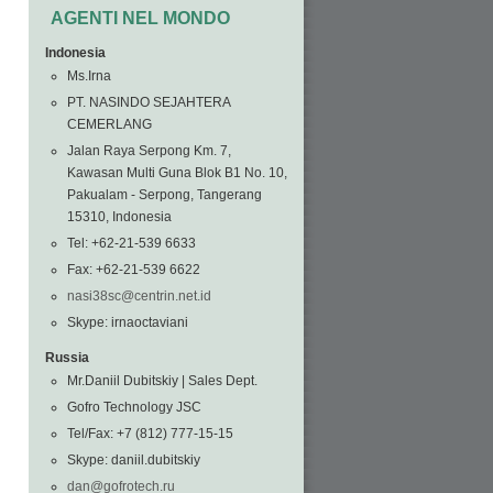
AGENTI NEL MONDO
Indonesia
Ms.Irna
PT. NASINDO SEJAHTERA
CEMERLANG
Jalan Raya Serpong Km. 7,
Kawasan Multi Guna Blok B1 No. 10,
Pakualam - Serpong, Tangerang
15310, Indonesia
Tel: +62-21-539 6633
Fax: +62-21-539 6622
nasi38sc@centrin.net.id
Skype: irnaoctaviani
Russia
Mr.Daniil Dubitskiy | Sales Dept.
Gofro Technology JSC
Tel/Fax: +7 (812) 777-15-15
Skype: daniil.dubitskiy
dan@gofrotech.ru