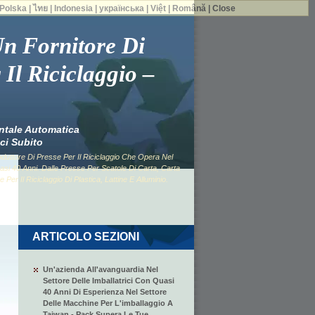
Polska
|
ไทย
|
Indonesia
|
українська
|
Việt
|
Română
|
Close
Un Fornitore Di
 Il Riciclaggio –
ntale Automatica
ci Subito
ttore Di Presse Per Il Riciclaggio Che Opera Nel
asi 40 Anni. Dalle Presse Per Scatole Di Carta, Carta
 Per Il Riciclaggio Di Plastica, Lattine E Alluminio.
ARTICOLO SEZIONI
Un'azienda All'avanguardia Nel
Settore Delle Imballatrici Con Quasi
40 Anni Di Esperienza Nel Settore
Delle Macchine Per L'imballaggio A
Taiwan - Pack Supera Le Tue