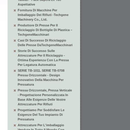
Aspettative
Fornitura Di Macchine Per
Imballaggio Dei Rifiuti -Techgene
Machinery Co., Ltd.
Produttore Di Presse Per Il
Riciclaggio Di Bottiglie Di Plastica –
TechgeneMacchinari
Casi Di Successo Di Riciclaggio
Delle Presse DaTechgeneMacchinari
Storie Di Successo Sulle
Attrezzature Per Il Riciclaggio -
Ottima Esperienza Con La Pressa
Per Legatura Automatica
SERIE TB-1011. SERIE TB-0708
Pressa Orizzontale - Design
Innovativo Della Macchina Per
Pressatura
Pressa Orizzontale, Pressa Verticale
- Progettazione Personalizzata In
Base Alle Esigenze Delle Vostre
Attrezzature Per Rifiuti
Progettiamo Per Soddisfare Le
Esigenze Del Tuo Impianto Di
Pressatura
Attrezzature Per L'imballaggio
Vendute In Tutto Il Mondo Con