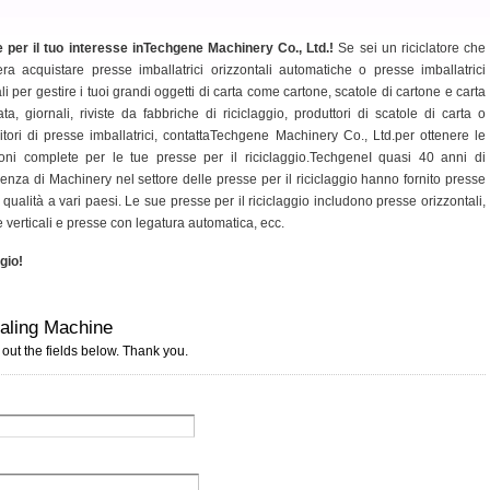
e per il tuo interesse inTechgene Machinery Co., Ltd.!
Se sei un riciclatore che
ra acquistare presse imballatrici orizzontali automatiche o presse imballatrici
ali per gestire i tuoi grandi oggetti di carta come cartone, scatole di cartone e carta
ta, giornali, riviste da fabbriche di riciclaggio, produttori di scatole di carta o
itori di presse imballatrici, contattaTechgene Machinery Co., Ltd.per ottenere le
ioni complete per le tue presse per il riciclaggio.TechgeneI quasi 40 anni di
enza di Machinery nel settore delle presse per il riciclaggio hanno fornito presse
a qualità a vari paesi. Le sue presse per il riciclaggio includono presse orizzontali,
 verticali e presse con legatura automatica, ecc.
ggio!