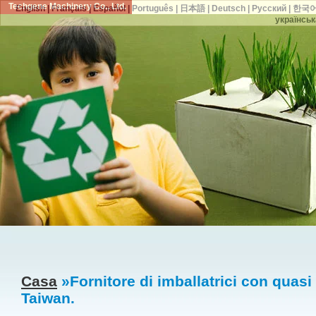
Techgene Machinery Co., Ltd.
English
|
Français
|
Español
|
Português
|
日本語
|
Deutsch
|
Русский
|
한국
українськ
Casa
»Fornitore di imballatrici con quasi
Taiwan.