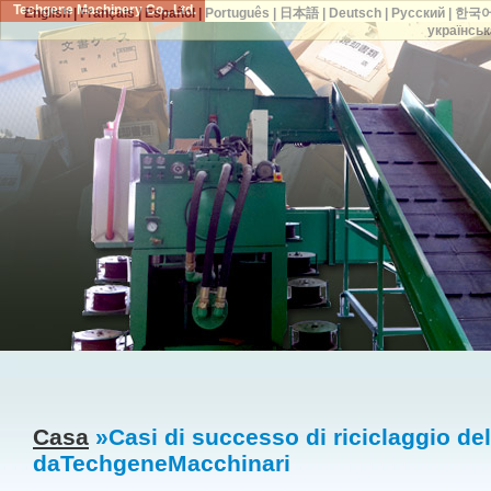
Techgene Machinery Co., Ltd.
English
|
Français
|
Español
|
Português
|
日本語
|
Deutsch
|
Русский
|
한국
українськ
Casa
»Casi di successo di riciclaggio de
daTechgeneMacchinari