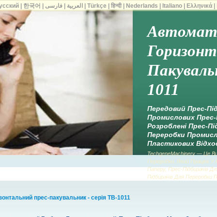
усский
|
한국어
|
فارسی
|
العربية
|
Türkçe
|
हिन्दी
|
Nederlands
|
Italiano
|
Ελληνικά
|
Автомат
Горизонт
Пакувальн
1011
Передовий Прес-Під
Промислових Прес-П
Розроблені Прес-Пі
Переробки Промисл
Пластикових Відход
TechgeneMachinery — Це Ви
Переробки, Який Працює У Г
Паперу, Прес-Підбирачів Д
Підбирачів Для Переробки П
онтальний прес-пакувальник - серія TB-1011