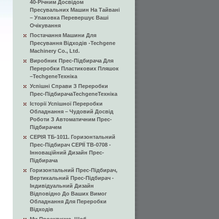
40-Річним Досвідом
Пресувальних Машин На Тайвані
– Упаковка Перевершує Ваші
Очікування
Постачання Машини Для
Пресування Відходів -Techgene
Machinery Co., Ltd.
Виробник Прес-Підбирача Для
Переробки Пластикових Пляшок
–TechgeneТехніка
Успішні Справи З Переробки
Прес-ПідбирачаTechgeneТехніка
Історії Успішної Переробки
Обладнання – Чудовий Досвід
Роботи З Автоматичним Прес-
Підбирачем
СЕРІЯ ТБ-1011. Горизонтальний
Прес-Підбирач СЕРІЇ TB-0708 -
Інноваційний Дизайн Прес-
Підбирача
Горизонтальний Прес-Підбирач,
Вертикальний Прес-Підбирач -
Індивідуальний Дизайн
Відповідно До Ваших Вимог
Обладнання Для Переробки
Відходів