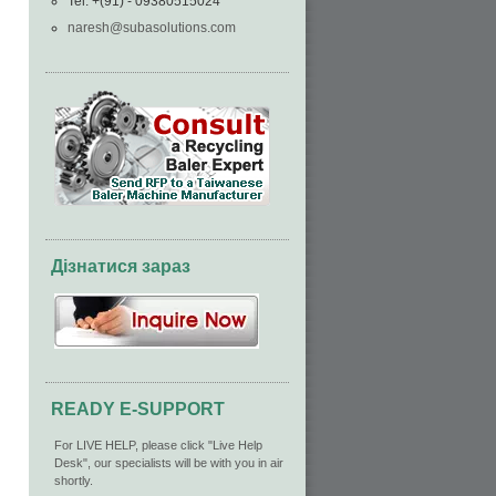
Tel: +(91) - 09380515024
naresh@subasolutions.com
Дізнатися зараз
READY E-SUPPORT
For LIVE HELP, please click "Live Help
Desk", our specialists will be with you in air
shortly.