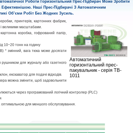
Автоматичної Роботи Горизонтальний Прес-Підбирач Може Зробити
в Ефективнішою. Наші Прес-Підбирачі З Автоматичним
икі Об’єми Робіт Без Жодних Зусиль.
еробки, принтерів, картонних фабрик,
 і великими масштабами.
 картонна коробка, гофрований папір,
від 10~20 тонн на годину
(В) * змінний, вага тюка може досягати
Автоматичний
 рушником для журналу або газетного
горизонтальний прес-
пакувальник - серія TB-
лон, екскаватор для подачі відходів.
1011
кера можна змінити, щоб задовольнити
тролюються через програмований логічний контролер (PLC)
я
 та оптимальною для меншого обслуговування.