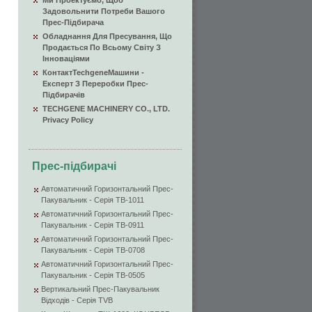
Ми Проектуємо, Щоб
Задовольнити Потреби Вашого
Прес-Підбирача
Обладнання Для Пресування, Що
Продається По Всьому Світу З
Інноваціями
КонтактTechgeneМашини -
Експерт З Переробки Прес-
Підбирачів
TECHGENE MACHINERY CO., LTD.
Privacy Policy
Прес-підбирачі
Автоматичний Горизонтальний Прес-
Пакувальник - Серія TB-1011
Автоматичний Горизонтальний Прес-
Пакувальник - Серія TB-0911
Автоматичний Горизонтальний Прес-
Пакувальник - Серія TB-0708
Автоматичний Горизонтальний Прес-
Пакувальник - Серія TB-0505
Вертикальний Прес-Пакувальник
Відходів - Серія TVB