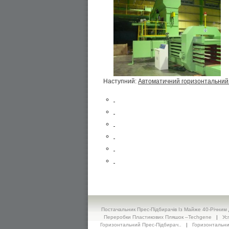
Наступний:
Автоматичний горизонтальний 
Постачальник Прес-Підбирачів Із Майже 40-Річним 
Переробки Пластикових Пляшок –Techgene
|
Ус
Горизонтальний Прес-Підбирач..
|
Горизонтальни