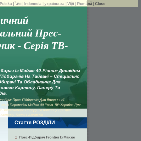
Polska
|
ไทย
|
Indonesia
|
українська
|
Việt
|
Română
|
Close
ичний
альний Прес-
ик - Серія TB-
бирач Із Майже 40-Річним Досвідом
ідбирачів На Тайвані – Спеціально
дбирачі Та Обладнання Для
ового Картону, Паперу Та
ів.
робник Прес-Підбирачів Для Вторинної
алузі Переробки Майже 40 Років. Від Коробок Для
ля Подрібненого Паперу Та Картону До Прес-
ластику, Банок І Алюмінію.
Стаття РОЗДІЛИ
Прес-Підбирач Frontier Із Майже