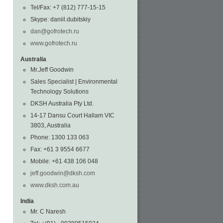
Tel/Fax: +7 (812) 777-15-15
Skype: daniil.dubitskiy
dan@gofrotech.ru
www.gofrotech.ru
Australia
Mr.Jeff Goodwin
Sales Specialist | Environmental
Technology Solutions
DKSH Australia Pty Ltd.
14-17 Dansu Court Hallam VIC
3803, Australia
Phone: 1300 133 063
Fax: +61 3 9554 6677
Mobile: +61 438 106 048
jeff.goodwin@dksh.com
www.dksh.com.au
India
Mr. C Naresh