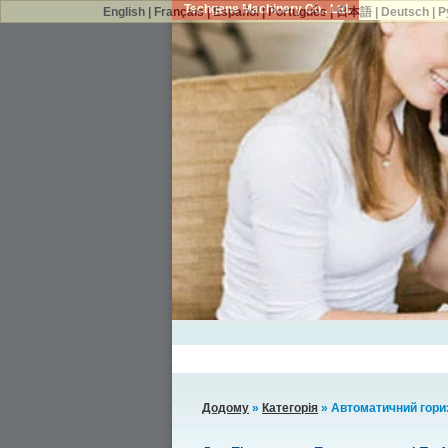
Techgene Machinery Co., Ltd.
English
|
Français
|
Español
|
Português
|
日本語
|
Deutsch
|
Р
Додому
»
Категорія
» Автоматичний гориз