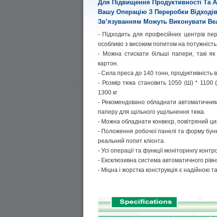
Для Підвищення Продуктивності Та 
Вашу Операцію З Переробки Відході
Зв’язуванням Можуть Виконувати Вел
- Підходить для професійних центрів пер
особливо з високим попитом на потужність
- Можна стискати більші папери, такі як
картон.
- Сила преса до 140 тонн, продуктивність 
- Розмір тюка становить 1050 (Ш) * 1100 
1300 кг
- Рекомендовано обладнати автоматичним
паперу для щільного ущільнення тюка.
- Можна обладнати конвеєр, повітряний цик
- Положення робочої панелі та форму бун
реальний попит клієнта.
- Усі операції та функції моніторингу кон
- Ексклюзивна система автоматичного рівн
- Міцна і жорстка конструкція є надійною