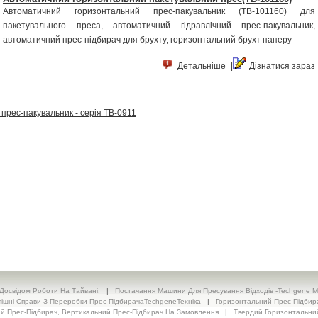
Автоматичний горизонтальний прес-пакувальник (TB-101160) для
пакетувального преса, автоматичний гідравлічний прес-пакувальник,
автоматичний прес-підбирач для брухту, горизонтальний брухт паперу
Детальніше
|
Дізнатися зараз
прес-пакувальник - серія TB-0911
Досвідом Роботи На Тайвані.
|
Постачання Машини Для Пресування Відходів -Techgene Mac
пішні Справи З Переробки Прес-ПідбирачаTechgeneТехніка
|
Горизонтальний Прес-Підбирач 
й Прес-Підбирач, Вертикальний Прес-Підбирач На Замовлення
|
Твердий Горизонтальний