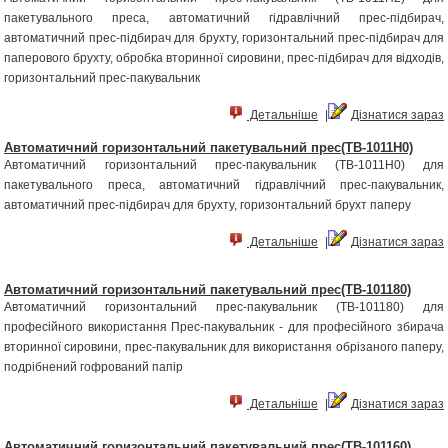
пакетувального преса, автоматичний гідравлічний прес-підбирач,
автоматичний прес-підбирач для брухту, горизонтальний прес-підбирач для
паперового брухту, обробка вторинної сировини, прес-підбирач для відходів,
горизонтальний прес-пакувальник
Детальніше
|
Дізнатися зараз
Автоматичний горизонтальний пакетувальний прес(TB-1011H0)
Автоматичний горизонтальний прес-пакувальник (TB-1011H0) для
пакетувального преса, автоматичний гідравлічний прес-пакувальник,
автоматичний прес-підбирач для брухту, горизонтальний брухт паперу
Детальніше
|
Дізнатися зараз
Автоматичний горизонтальний пакетувальний прес(TB-101180)
Автоматичний горизонтальний прес-пакувальник (TB-101180) для
професійного використання Прес-пакувальник - для професійного збирача
вторинної сировини, прес-пакувальник для використання обрізаного паперу,
подрібнений гофрований папір
Детальніше
|
Дізнатися зараз
Автоматичний горизонтальний пакетувальний прес(TB-101160)