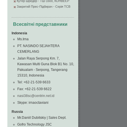
Кутер Шредер - ТШ-1600, КОНВЕЄР
Закритий Прес-Підбирач - Серія TCB
Всесвітні представники
Indonesia
Ms.Irna
PT. NASINDO SEJAHTERA
CEMERLANG
Jalan Raya Serpong Km. 7,
Kawasan Multi Guna Blok B1 No. 10,
Pakualam - Serpong, Tangerang
15310, Indonesia
Tel: +62-21-539 6633
Fax: +62-21-539 6622
nasi38sc@centrin.net.id
Skype: irnaoctaviani
Russia
Mr.Daniil Dubitskiy | Sales Dept.
Gofro Technology JSC