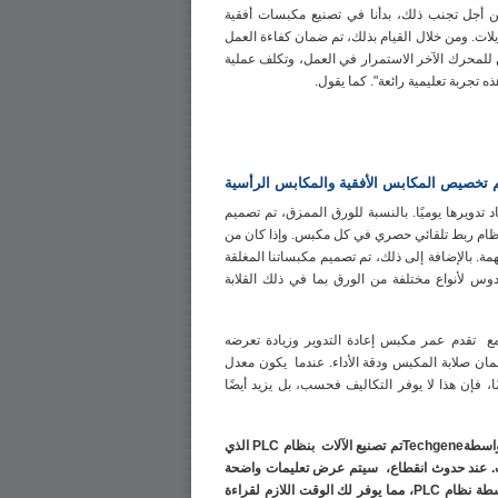
ن أجل تجنب ذلك، بدأنا في تصنيع مكبسات أفقية
ات. ومن خلال القيام بذلك، تم ضمان كفاءة العمل
 للمحرك الآخر الاستمرار في العمل، وتكلف عملية
 تجربة تعليمية رائعة". كما يقول.
م تخصيص المكابس الأفقية والمكابس الرأسية
اد تدويرها يوميًا. بالنسبة للورق الممزق، تم تصميم
ظام ربط تلقائي حصري في كل مكبس. وإذا كان من
. بالإضافة إلى ذلك، تم تصميم مكبساتنا المغلقة
س لأنواع مختلفة من الورق بما في ذلك القلابة
مع
تقدم عمر مكبس إعادة
التدوير
وزيادة تعرضه
مان صلابة المكبس ودقة الأداء. عندما يكون معدل
 فإن هذا لا يوفر التكاليف فحسب، بل يزيد أيضًا
واسطة
Techgeneتم تصنيع الآلات
بنظام PLC الذي
ات. عند حدوث انقطاع، سيتم عرض
تعليمات واضحة
بواسطة نظام PLC، مما يوفر لك الوقت اللازم لقراءة