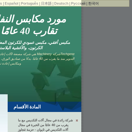
is
|
Español
|
Português
|
日本語
|
Deutsch
|
Русский
|
한국어
مورد مكابس النفا
تقارب 40 عامًا في تايوان.
مكبس أفقي، مكبس عمودي للكرتون المعاد
الكرتون، والأغشية البلاس
Techgeneشركة Machinery هي شركة مصنعة
التدوير منذ ما يقرب من 40 عامًا. بدءًا من
ومكابس إعادة تدو
المادة الأقسام
شركة رائدة في مجال آلات التكديس مع ما
يقرب من 40 عامًا من الخبرة في مجال
آلات التكديس في تايوان - حزمة تتجاوز