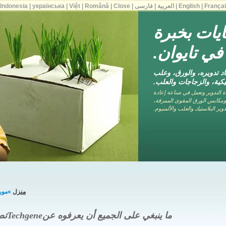
França
|
English
|
العربية
|
فارسی
|
Close
|
Română
|
Việt
|
українська
|
Indonesia
|
يات بخبرة
 تدويره، والورق، وعلب
تيكية، والزجاجات والعلب.
 لآلات إعادة التدوير وتعمل في صناعة إعادة
 صناديق الورق، ومكابس الورق المقوى الممزقة،
ير البلاستيك والعلب والألمنيوم.
منزل
»مورد مك
ما ينبغي على الجميع أن يعرفوه عنTechgeneتصميم مكبس إعادة تدوير الآلات