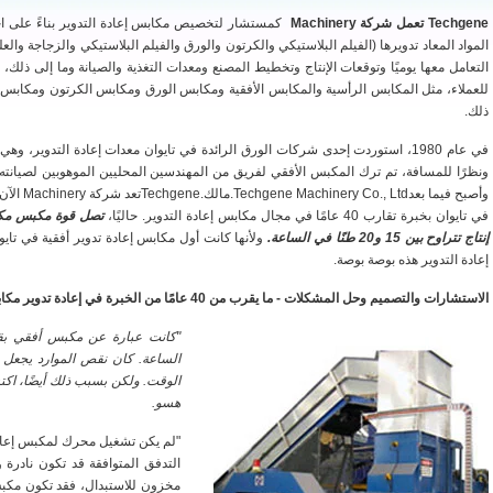
Techgene تعمل شركة Machinery
كمستشار لتخصيص مكابس إعادة التدوير بناءً على احتيا
المواد المعاد تدويرها (الفيلم البلاستيكي والكرتون والورق والفيلم البلاستيكي والزجاجة والع
التعامل معها يوميًا وتوقعات الإنتاج وتخطيط المصنع ومعدات التغذية والصيانة وما إلى ذلك، 
للعملاء، مثل المكابس الرأسية والمكابس الأفقية ومكابس الورق ومكابس الكرتون ومكابس ال
ذلك.
في عام 1980، استوردت إحدى شركات الورق الرائدة في تايوان معدات إعادة التدوير، 
ونظرًا للمسافة، تم ترك المكبس الأفقي لفريق من المهندسين المحليين الموهوبين لصيانت
وأصبح فيما
في تايوان بخبرة تقارب 40 عامًا في مجال مكابس إعادة التدوير. حاليًا،
إنتاج تتراوح بين 15 و20 طنًا في الساعة.
ولأنها كانت أول مكابس إعادة تدوير أفقية في تايو
إعادة التدوير هذه بوصة بوصة.
الاستشارات والتصميم وحل المشكلات - ما يقرب من 40 عامًا من الخبرة في إعادة تدوير مكابس النفايات
الساعة. كان نقص الموارد يجعل 
الوقت. ولكن بسبب ذلك أيضًا، اك
هسو.
التدفق المتوافقة قد تكون نادرة
مخزون للاستبدال، فقد تكون مكبس إ