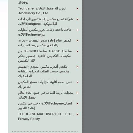
توقعاتك
توريد آلة ضغط النفايات -Techgene
Machinery Co., Ltd.
شركة تصنيع مكبس إعادة تدوير الزجاجات
البلاستيكية –Techgeneالآلات
حالات ناجحة لإعادة تدوير مكبس النفايات
منTechgeneالآلات
قصص نجاح إعادة تدوير المعدات - تجربة
رائعة في مكبس ربط السيارات
سلسلة TB-1011. سلسلة TB-0708 من
مكبسات التكديس الأفقية - تصميم مبتكر
لآلة التكديس
مكبس أفقي، مكبس عمودي - تصميم
مخصص حسب الطلب لمعدات النفايات
الخاصة بك
نحن نصمم لتلبية احتياجات مصنع المكبس
الخاص بك
معدات الربط المباعة في جميع أنحاء العالم
بفضل الابتكار
اتصالTechgeneالآلات - خبير في مكبس
إعادة التدوير
TECHGENE MACHINERY CO., LTD.
Privacy Policy