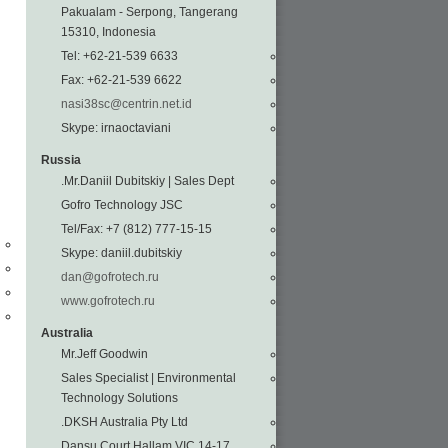
Pakualam - Serpong, Tangerang
15310, Indonesia
Tel: +62-21-539 6633
Fax: +62-21-539 6622
nasi38sc@centrin.net.id
Skype: irnaoctaviani
Russia
Mr.Daniil Dubitskiy | Sales Dept.
Gofro Technology JSC
Tel/Fax: +7 (812) 777-15-15
Skype: daniil.dubitskiy
dan@gofrotech.ru
www.gofrotech.ru
Australia
Mr.Jeff Goodwin
Sales Specialist | Environmental
Technology Solutions
DKSH Australia Pty Ltd.
14-17 Dansu Court Hallam VIC