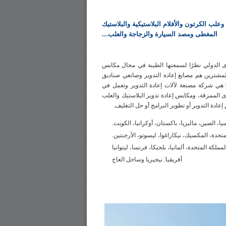
وعلب الكرتون والأفلام البلاستيكية والبلاستيك
المغطى ومصد السيارة والزجاجة والعلب...
على المستوى الدولي نظرًا لسمعتها الطيبة في مجال مكابس
لمشترين هم مصانع إعادة التدوير وصانعي صناديق
هي شركة مصنعة لآلات إعادة التدوير وتعمل في
 ومكابس الورق المقوى الممزقة، ومكابس إعادة تدوير البلاستيك والعلب
ادة التدوير أو تطوير البرامج أو حل التغليف.
روسيا، الصين، ماليزيا، باكستان، أوكرانيا، الكويت.
لمتحدة، المكسيك، نيكاراغوا، ليسوتو، الأرجنتين.
المملكة المتحدة، ألمانيا، بلجيكا، فرنسا، ليتوانيا
أفريقيا: نيجيريا وساحل العاج