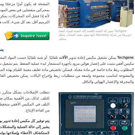
المضخة قد يكون أمرًا مزعجًا وم
بمحركين منفصلين في بعض الموديل
لأنه إذا فشل أحد المحركات، يمكن
الترميم أقل. بعد كل شيء، كانت هذه
Techgene
تتميز آلة التعبئة الأفقية (آلة التعبئة للمواد المعاد
تدويرها) من شركة Machinery بأنها تقوم بتعبئة النفايات بشكل
محكم.
يت
Techgene
يمكن تشغيل مكبس إعادة تدوير
الآلات
تلقائيًا أو شبه تلقائيًا حسب المواد المع
مكبس أفقي مثبت على إعصار هوائي مزود بأجهزة استشعار لبدء عملية الضغط. يتم تشغيل ن
المطلوب ربط مادة خاصة في مادة معبأة، فيمكن تخصيص مادة تغليف معينة للقيام بهذه المهمة
والمفتوحة لتناسب مجموعة واسعة من متطلبات ربط وإخراج البالات. يمكن تخصيص القادو
والمجرفة والإعصار الهوائي والناقل.
تتطلب الإصلاحات بشكل متكرر 
للتلف. لذلك، من الأهمية بمكان ض
التلف في المكبس الأفقي منخفضًا،
من كفاءة الإنتاج.
يتم توفير كل مكبس إعادة تدوير ب
يشير إلى حالة العملية والمشكل
لاستكشاف الأخطاء وإصلاحها