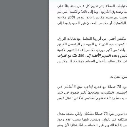
جات العملاء. يتم تقييم كل عامل بدقة بناءً على
لبة وصندوق الكرتون وما إلى ذلك) والكمية التي يتم
بحيث يتم تحديد مكابس إعادة التدوير الأكثر ملاءمة
بلاستيك أو مكابس المعادن غير الحديدية وما إلى
وهي مكبس أفقي، من أوروبا للتعامل مع نفايات الورق.
ه. كيفن هسو، الذي كان المهندس الرئيسي للفريق
 بعدTechgene Machinery Co., Ltd.مالك.Techgeneتعد شركة Machinery الآن واحدة من أكبر موردي مكابس إعادة التدوير الأفقية
تصل قوة مكبس مكابس إعادة التدوير الأفقية إلى 150 طنًا مع قدرات
ان، فقد تطلبت أعمال الصيانة فهمًا دقيقًا لمكابس
"كانت عبارة عن مكبس أفقي بقوة 75 حصانًا مع قدرة إنتاجية تبلغ 6 أطنان في
استبدال المكونات وإصلاحها أكثر صعوبة في ذلك
تسبت نظرة ثاقبة لفهم المكبس الأفقي." قال كيفن
"لم يكن تشغيل محرك لمكبس إعادة تدوير بقوة 75 حصانًا مشكلة، ولكن مضخة معدل
 ومكلفة في تايوان. وبمجرد تلفها بسبب عدم وجود
عادة التدوير غير العاملة صداعًا. نظرًا لأن وضع