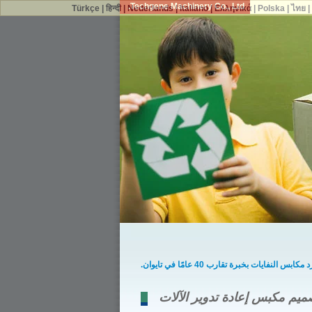
Techgene Machinery Co., Ltd.
Türkçe
|
हिन्दी
|
Nederlands
|
Italiano
|
Ελληνικά
|
Polska
|
ไทย
ابس النفايات بخبرة تقارب 40 عامًا في تايوان.