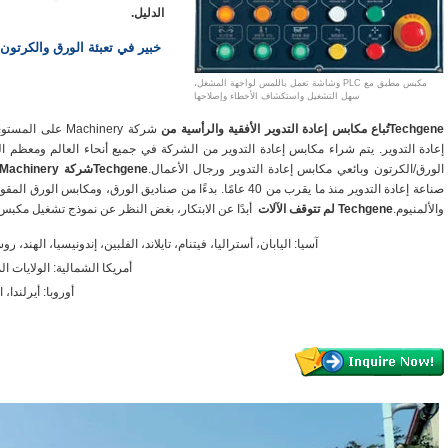
الدليل.
خبير في تعبئة الورق والكرتون 
مكبس مطبق مع PLC وشاشة تعمل باللمس لواجهة المشغل،
سهل التشغيل واستكشاف الأخطاء وإصلاحها
Techgene
تُباع مكابس إعادة التدوير الأفقية والرأسية من
شركة Machinery 
إعادة التدوير. يتم شراء مكابس إعادة التدوير من الشركة في جميع أنحاء العالم ومعظم ا
الورق/الكرتون وبائعي مكابس إعادة التدوير ورجال الأعمال.
Techgeneشركة Machinery
صناعة إعادة التدوير منذ ما يقرب من 40 عامًا. بدءًا من صناديق الورق،
والألمنيوم.
Techgene
لم تتوقف الآلات
أبدًا عن الابتكار، بغض النظر عن نموذج تشغيل مكبس إع
آسيا: اليابان، أستراليا، فيتنام، تايلاند، الفلبين، إندونيسيا، الهند، 
أمريكا الشمالية: الولايات ا
أوروبا: أيرلندا، 