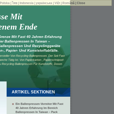
Polska
|
ไทย
|
Indonesia
|
українська
|
Việt
|
Română
|
Close
sse Mit
senem Ende
renze Mit Fast 40 Jahren Erfahrung
ler Ballenpressen In Taiwan –
allenpressen Und Recyclinggeräte
on-, Papier- Und Kunststoffabfälle.
rsteller Von Recycling-Ballenpressen, Der Seit Fast
nche Tätig Ist. Von Papierkarton-, Papierschnipsel-
u Recycling-Ballenpressen Für Kunststoffe, Dosen
ARTIKEL SEKTIONEN
Ein Ballenpressen-Vorreiter Mit Fast
40 Jahren Erfahrung Im Bereich
Ballenpressen In Taiwan – Pack