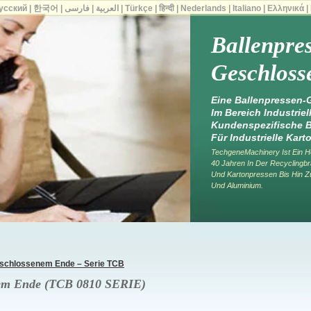
усский
|
한국어
|
فارسی
|
العربية
|
Türkçe
|
हिन्दी
|
Nederlands
|
Italiano
|
Ελληνικά
|
Ballenpre
Geschlos
Eine Ballenpressen-G
Im Bereich Industriel
Kundenspezifische B
Für Industrielle Kart
TechgeneMachinery Ist Ein He
40 Jahren In Der Recyclingbra
Und Kartonpressen Bis Hin Z
Und Aluminium.
eschlossenem Ende – Serie TCB
nem Ende (TCB 0810 SERIE)