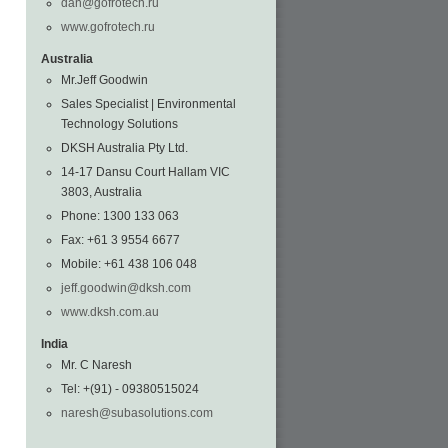
dan@gofrotech.ru
www.gofrotech.ru
Australia
Mr.Jeff Goodwin
Sales Specialist | Environmental
Technology Solutions
DKSH Australia Pty Ltd.
14-17 Dansu Court Hallam VIC
3803, Australia
Phone: 1300 133 063
Fax: +61 3 9554 6677
Mobile: +61 438 106 048
jeff.goodwin@dksh.com
www.dksh.com.au
India
Mr. C Naresh
Tel: +(91) - 09380515024
naresh@subasolutions.com