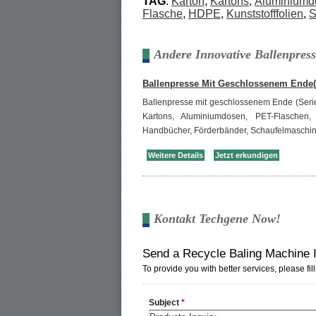
TAG
:
Karton
,
Kartons
,
Aluminiumd
Flasche
,
HDPE
,
Kunststofffolien
,
S
Andere Innovative Ballenpres
Ballenpresse Mit Geschlossenem Ende
Ballenpresse mit geschlossenem Ende (Seri
Kartons, Aluminiumdosen, PET-Flaschen, 
Handbücher, Förderbänder, Schaufelmaschi
Weitere Details
Jetzt erkundigen
Kontakt Techgene Now!