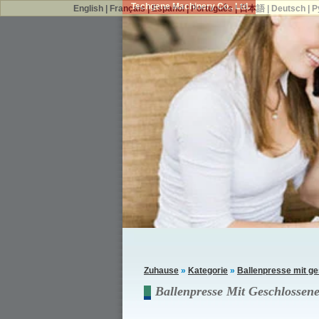
Techgene Machinery Co., Ltd.
English
|
Français
|
Español
|
Português
|
日本語
|
Deutsch
|
Р
Zuhause
»
Kategorie
»
Ballenpresse mit g
Ballenpresse Mit Geschlosse