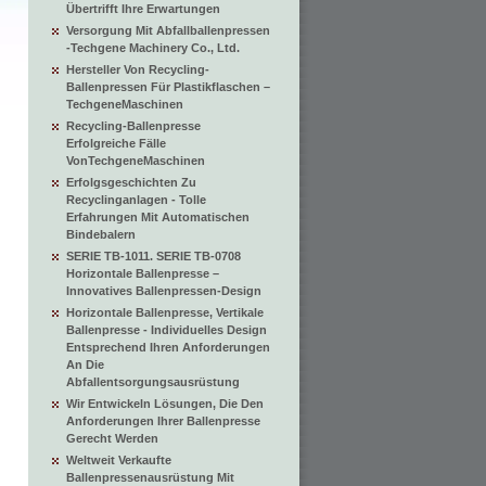
Übertrifft Ihre Erwartungen
Versorgung Mit Abfallballenpressen
-Techgene Machinery Co., Ltd.
Hersteller Von Recycling-
Ballenpressen Für Plastikflaschen –
TechgeneMaschinen
Recycling-Ballenpresse
Erfolgreiche Fälle
VonTechgeneMaschinen
Erfolgsgeschichten Zu
Recyclinganlagen - Tolle
Erfahrungen Mit Automatischen
Bindebalern
SERIE TB-1011. SERIE TB-0708
Horizontale Ballenpresse –
Innovatives Ballenpressen-Design
Horizontale Ballenpresse, Vertikale
Ballenpresse - Individuelles Design
Entsprechend Ihren Anforderungen
An Die
Abfallentsorgungsausrüstung
Wir Entwickeln Lösungen, Die Den
Anforderungen Ihrer Ballenpresse
Gerecht Werden
Weltweit Verkaufte
Ballenpressenausrüstung Mit