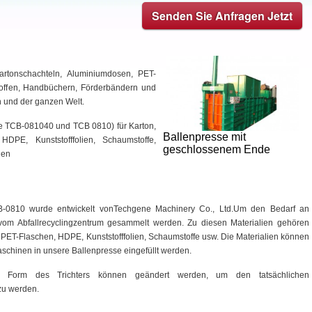
Senden Sie Anfragen Jetzt
Kartonschachteln, Aluminiumdosen, PET-
toffen, Handbüchern, Förderbändern und
 und der ganzen Welt.
e TCB-081040 und TCB 0810) für Karton,
Ballenpresse mit
HDPE, Kunststofffolien, Schaumstoffe,
geschlossenem Ende
nen
B-0810 wurde entwickelt vonTechgene Machinery Co., Ltd.Um den Bedarf an
vom Abfallrecyclingzentrum gesammelt werden. Zu diesen Materialien gehören
, PET-Flaschen, HDPE, Kunststofffolien, Schaumstoffe usw. Die Materialien können
schinen in unsere Ballenpresse eingefüllt werden.
e Form des Trichters können geändert werden, um den tatsächlichen
zu werden.