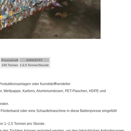
Pressekraft
KAPAZITÄT
100 Tonnen
1-2,5 Tonnen/Stunde
Produktionsanlagen oder Kunststoffhersteller
er, Wellpappe, Kartons, Aluminiumdosen, PET-Flaschen, HDPE und
inden.
 Förderband oder eine Schaufelmaschine in diese Ballenpresse eingefüllt
von 1–2,5 Tonnen pro Stunde.
rm des Trichters können geändert werden, um den tatsächlichen Anforderungen