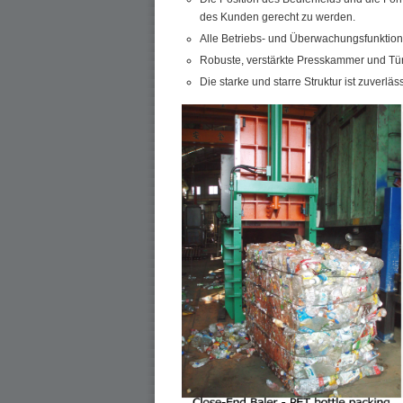
des Kunden gerecht zu werden.
Alle Betriebs- und Überwachungsfunktio
Robuste, verstärkte Presskammer und Tür
Die starke und starre Struktur ist zuverl