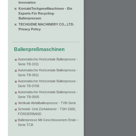
Innovation
KontaktTechgeneMaschinen - Ein
Experte Für Recycling-
Ballenpressen
TECHGENE MACHINERY CO., LTD.
Privacy Policy
Ballenpreßmaschinen
Automatische Horizontale Ballenpresse -
Serie TB-1011
Automatische Horizontale Ballenpresse -
Serie TB-0911
Automatische Horizontale Ballenpresse -
Serie TB-0708
Automatische Horizontale Ballenpresse -
Serie TB-0505
Vertikale Abfallballenpresse - TVB-Serie
Schneid- Und Zerkleinerer - TSH-1600,
FÖRDERBAND
Ballenpresse Mit Geschlossenem Ende –
Serie TCB