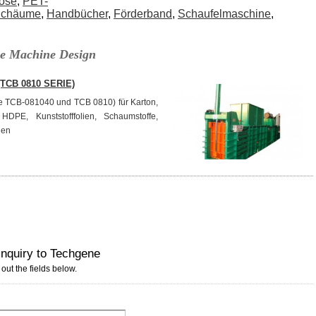
ose
,
PET-
chäume
,
Handbücher
,
Förderband
,
Schaufelmaschine
,
se Machine Design
(TCB 0810 SERIE)
e TCB-081040 und TCB 0810) für Karton,
HDPE, Kunststofffolien, Schaumstoffe,
nen