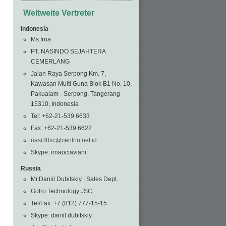
Weltweite Vertreter
Indonesia
Ms.Irna
PT. NASINDO SEJAHTERA
CEMERLANG
Jalan Raya Serpong Km. 7,
Kawasan Multi Guna Blok B1 No. 10,
Pakualam - Serpong, Tangerang
15310, Indonesia
Tel: +62-21-539 6633
Fax: +62-21-539 6622
nasi38sc@centrin.net.id
Skype: irnaoctaviani
Russia
Mr.Daniil Dubitskiy | Sales Dept.
Gofro Technology JSC
Tel/Fax: +7 (812) 777-15-15
Skype: daniil.dubitskiy