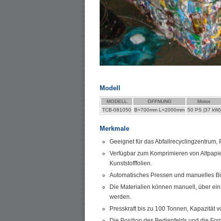
Modell
MODELL
ÖFFNUNG
Motor
TCB-081050
B=700mm L=2000mm
50 PS (37 kW)
Merkmale
Geeignet für das Abfallrecyclingzentrum, 
Verfügbar zum Komprimieren von Altpapi
Kunststofffolien.
Automatisches Pressen und manuelles B
Die Materialien können manuell, über ein
werden.
Presskraft bis zu 100 Tonnen, Kapazität 
Die Position des Bedienfelds und die Fo