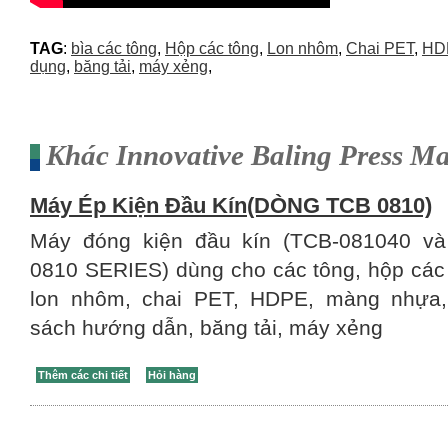
TAG
:
bìa các tông
,
Hộp các tông
,
Lon nhôm
,
Chai PET
,
HD
dụng
,
băng tải
,
máy xẻng
,
Khác Innovative Baling Press M
Máy Ép Kiện Đầu Kín(DÒNG TCB 0810)
Máy đóng kiện đầu kín (TCB-081040 v
0810 SERIES) dùng cho các tông, hộp các 
lon nhôm, chai PET, HDPE, màng nhựa,
sách hướng dẫn, băng tải, máy xẻng
Thêm các chi tiết
Hỏi hàng