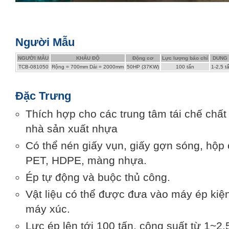
Người Mẫu
NGƯỜI MẪU
KHẨU ĐỘ
Động cơ
Lực lượng báo chí
DUNG 
TCB-081050
Rộng = 700mm Dài = 2000mm
50HP (37KW)
100 tấn
1-2,5 t
Đặc Trưng
Thích hợp cho các trung tâm tái chế chất
nhà sản xuất nhựa
Có thể nén giấy vụn, giấy gợn sóng, hộp 
PET, HDPE, màng nhựa.
Ép tự động và buộc thủ công.
Vật liệu có thể được đưa vào máy ép kiện
máy xúc.
Lực ép lên tới 100 tấn, công suất từ ​​1~2,