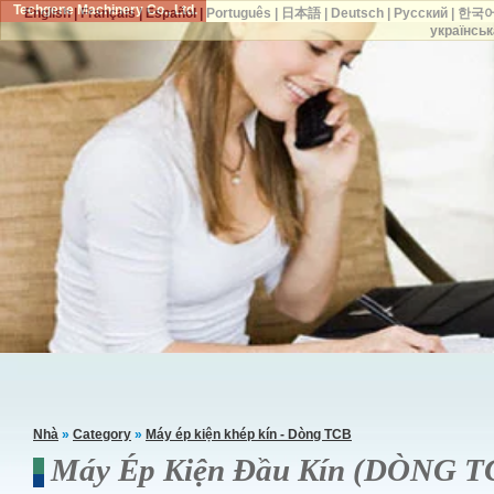
Techgene Machinery Co., Ltd.
English
|
Français
|
Español
|
Português
|
日本語
|
Deutsch
|
Русский
|
한국
українськ
Nhà
»
Category
»
Máy ép kiện khép kín - Dòng TCB
Máy Ép Kiện Đầu Kín (DÒNG T