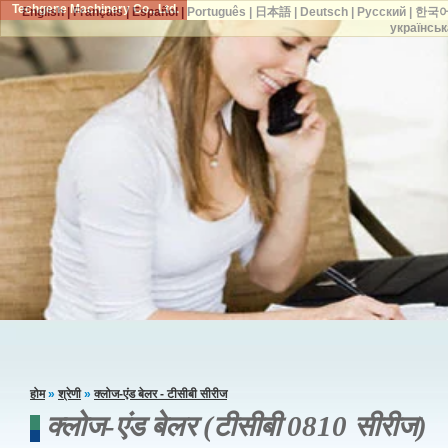
Techgene Machinery Co., Ltd.
English
|
Français
|
Español
|
Português
|
日本語
|
Deutsch
|
Русский
|
한국
українськ
होम
»
श्रेणी
»
क्लोज-एंड बेलर - टीसीबी सीरीज
क्लोज-एंड बेलर (टीसीबी 0810 सीरीज)