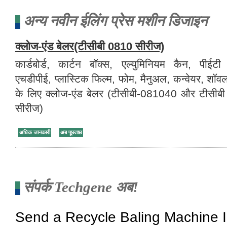
अन्य नवीन ईलिंग प्रेस मशीन डिजाइन
क्लोज-एंड बेलर(टीसीबी 0810 सीरीज)
कार्डबोर्ड, कार्टन बॉक्स, एल्युमिनियम कैन, पीईटी
एचडीपीई, प्लास्टिक फिल्म, फोम, मैनुअल, कन्वेयर, शॉ
के लिए क्लोज-एंड बेलर (टीसीबी-081040 और टीसीब
सीरीज)
अधिक जानकारी
अब पूछताछ
संपर्क Techgene अब!