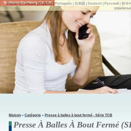
Techgene Machinery Co., Ltd.
English
|
Français
|
Español
|
Português
|
日本語
|
Deutsch
|
Русский
|
한국
українськ
Maison
»
Catégorie
»
Presse à balles à bout fermé - Série TCB
Presse À Balles À Bout Fermé 