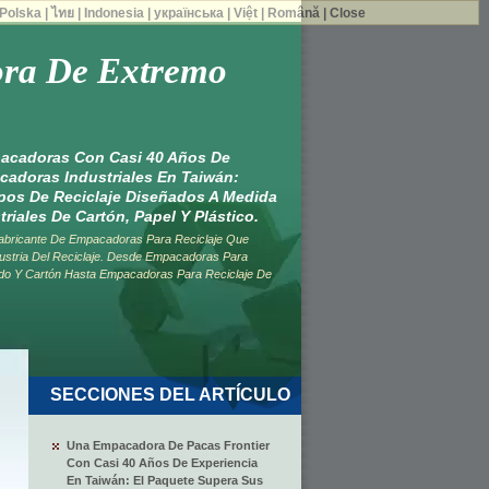
Polska
|
ไทย
|
Indonesia
|
українська
|
Việt
|
Română
|
Close
ra De Extremo
acadoras Con Casi 40 Años De
cadoras Industriales En Taiwán:
os De Reciclaje Diseñados A Medida
riales De Cartón, Papel Y Plástico.
bricante De Empacadoras Para Reciclaje Que
dustria Del Reciclaje. Desde Empacadoras Para
rado Y Cartón Hasta Empacadoras Para Reciclaje De
SECCIONES DEL ARTÍCULO
Una Empacadora De Pacas Frontier
Con Casi 40 Años De Experiencia
En Taiwán: El Paquete Supera Sus