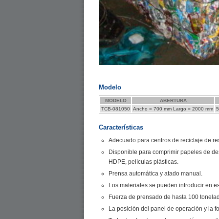
Modelo
MODELO
ABERTURA
TCB-081050
Ancho = 700 mm Largo = 2000 mm
5
Características
Adecuado para centros de reciclaje de res
Disponible para comprimir papeles de des
HDPE, películas plásticas.
Prensa automática y atado manual.
Los materiales se pueden introducir en 
Fuerza de prensado de hasta 100 tonelad
La posición del panel de operación y la f