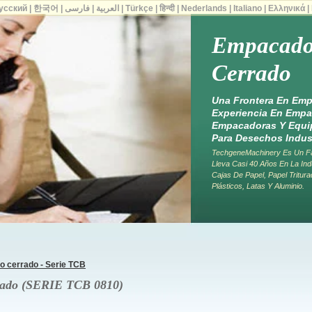
усский
|
한국어
|
فارسی
|
العربية
|
Türkçe
|
हिन्दी
|
Nederlands
|
Italiano
|
Ελληνικά
|
Empacado
Cerrado
Una Frontera En Emp
Experiencia En Empa
Empacadoras Y Equip
Para Desechos Indust
TechgeneMachinery Es Un Fa
Lleva Casi 40 Años En La In
Cajas De Papel, Papel Tritu
Plásticos, Latas Y Aluminio.
 cerrado - Serie TCB
rado (SERIE TCB 0810)