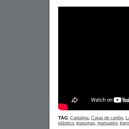
TAG
:
Cartulina
,
Cajas de cartón
,
L
plástico
,
espumas
,
manuales
,
tran