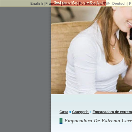
Techgene Machinery Co., Ltd.
English
|
Français
|
Español
|
Português
|
日本語
|
Deutsch
|
Р
Casa
»
Categoría
»
Empacadora de extremo
Empacadora De Extremo Cer