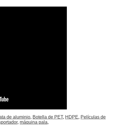
ata de aluminio
,
Botella de PET
,
HDPE
,
Películas de
sportador
,
máquina pala
,