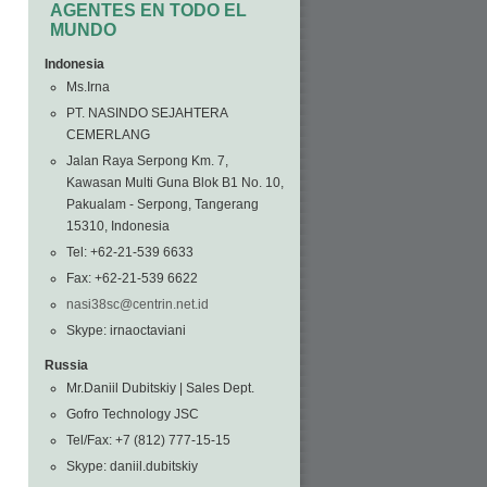
AGENTES EN TODO EL
MUNDO
Indonesia
Ms.Irna
PT. NASINDO SEJAHTERA
CEMERLANG
Jalan Raya Serpong Km. 7,
Kawasan Multi Guna Blok B1 No. 10,
Pakualam - Serpong, Tangerang
15310, Indonesia
Tel: +62-21-539 6633
Fax: +62-21-539 6622
nasi38sc@centrin.net.id
Skype: irnaoctaviani
Russia
Mr.Daniil Dubitskiy | Sales Dept.
Gofro Technology JSC
Tel/Fax: +7 (812) 777-15-15
Skype: daniil.dubitskiy