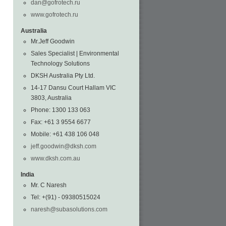
dan@gofrotech.ru
www.gofrotech.ru
Australia
Mr.Jeff Goodwin
Sales Specialist | Environmental
Technology Solutions
DKSH Australia Pty Ltd.
14-17 Dansu Court Hallam VIC
3803, Australia
Phone: 1300 133 063
Fax: +61 3 9554 6677
Mobile: +61 438 106 048
jeff.goodwin@dksh.com
www.dksh.com.au
India
Mr. C Naresh
Tel: +(91) - 09380515024
naresh@subasolutions.com